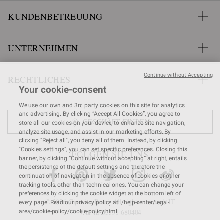
KUNDENBETREUUNG
UNTERNEHMEN
Continue without Accepting
RECHTLICHES
Your cookie-consent
We use our own and 3rd party cookies on this site for analytics
and advertising. By clicking “Accept All Cookies”, you agree to
GESCHÄFT FINDEN
store all our cookies on your device, to enhance site navigation,
analyze site usage, and assist in our marketing efforts. By
clicking "Reject all", you deny all of them. Instead, by clicking
"Cookies settings", you can set specific preferences. Closing this
FOLGEN SIE UNS
banner, by clicking “Continue without accepting” at right, entails
the persistence of the default settings and therefore the
continuation of navigation in the absence of cookies or other
tracking tools, other than technical ones. You can change your
preferences by clicking the cookie widget at the bottom left of
© 2026 Gianvito Rossi. All rights reserved. IT
every page. Read our privacy policy at: /help-center/legal-
VAT nr 03591
680404
area/cookie-policy/cookie-policy.html