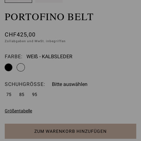
PORTOFINO BELT
CHF425,00
Zollabgaben und MwSt. inbegriffen
FARBE:
WEIß - KALBSLEDER
Bitte auswählen
SCHUHGRÖSSE:
Bitte auswählen
75
85
95
Größentabelle
ZUM WARENKORB HINZUFÜGEN