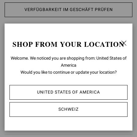
VERFÜGBARKEIT IM GESCHÄFT PRÜFEN
AUF DIE WUNSCHLISTE SETZEN
SHOP FROM YOUR LOCATION
PRODUKTDETAILS
Welcome. We noticed you are shopping from: United States of
Der aus edlem Leder gefertigte Portofino Belt präsentiert eine große
America
runde Schnalle, die mit farblich abgestimmtem Leder überzogen ist.
Would you like to continue or update your location?
Handgefertigt in Italien.
Zusammensetzung: 100% KALB
Modellcode: V00470.50POR
UNITED STATES OF AMERICA
Artikelnummer:
V00470.50POR.VGIBIAN
SCHWEIZ
RÜCKGABEN &
UMTAUSCH