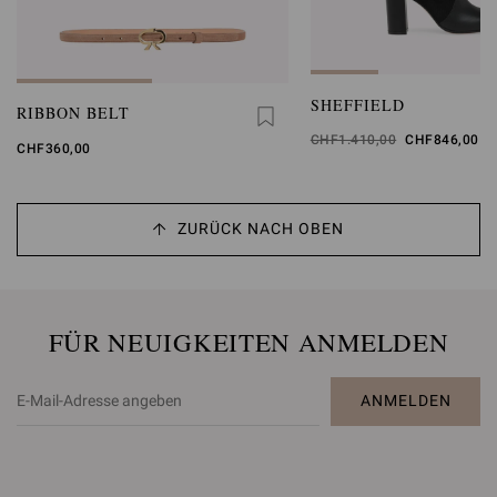
SHEFFIELD
RIBBON BELT
Betrug
CHF1.410,00
Beträgt
CHF846,00
CHF360,00
ZURÜCK NACH OBEN
FÜR NEUIGKEITEN ANMELDEN
ANMELDEN