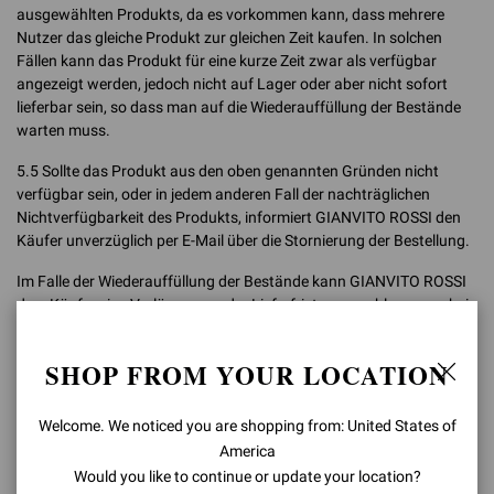
ausgewählten Produkts, da es vorkommen kann, dass mehrere
Nutzer das gleiche Produkt zur gleichen Zeit kaufen. In solchen
Fällen kann das Produkt für eine kurze Zeit zwar als verfügbar
angezeigt werden, jedoch nicht auf Lager oder aber nicht sofort
lieferbar sein, so dass man auf die Wiederauffüllung der Bestände
warten muss.
5.5 Sollte das Produkt aus den oben genannten Gründen nicht
verfügbar sein, oder in jedem anderen Fall der nachträglichen
Nichtverfügbarkeit des Produkts, informiert GIANVITO ROSSI den
Käufer unverzüglich per E-Mail über die Stornierung der Bestellung.
Im Falle der Wiederauffüllung der Bestände kann GIANVITO ROSSI
dem Käufer eine Verlängerung der Lieferfristen vorschlagen, wobei
dem Käufer das Recht vorbehalten ist, die vorgeschlagene
Änderung nicht zu akzeptieren.
SHOP FROM YOUR LOCATION
5.6 In jedem Fall der Nichtannahme, Rückgängigmachung und/oder
Stornierung, in dem die Zahlung des geschuldeten Gesamtbetrages
Welcome. We noticed you are shopping from: United States of
(wie in Artikel 7.3 dieser AGB definiert) bereits erfolgt ist, erstattet
America
GIANVITO ROSSI den Betrag innerhalb von 15 Kalendertagen ab
Would you like to continue or update your location?
dem Tag der E-Mail, mit der der Nutzer über die Stornierung der