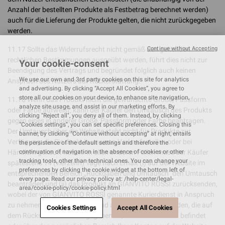
Anzahl der bestellten Produkte als Festbetrag berechnet werden)
auch für die Lieferung der Produkte gelten, die nicht zurückgegeben
werden.
11.17 Sollte das Widerrufsrecht nicht gemäß den geltenden
Continue without Accepting
rechtlichen Bestimmungen ausgeübt werden, führt dies nicht zur
Your cookie-consent
Beendigung des Vertrags und begründet folglich auch keinen
We use our own and 3rd party cookies on this site for analytics
Anspruch des Nutzers auf Rückerstattung.
and advertising. By clicking “Accept All Cookies”, you agree to
store all our cookies on your device, to enhance site navigation,
11.18 Wenn das Produkt nicht die gewünschte Größe, Passform
analyze site usage, and assist in our marketing efforts. By
oder Farbe aufweist, kann der Käufer den Umtausch des Produkts
clicking "Reject all", you deny all of them. Instead, by clicking
gegen eines in anderer Größe, Passform oder Farbe beantragen.
"Cookies settings", you can set specific preferences. Closing this
Der Umtausch über die Website steht nicht für Produkte zur
banner, by clicking “Continue without accepting” at right, entails
Verfügung, die Sie direkt in unseren Verkaufsstellen oder bei
the persistence of the default settings and therefore the
Händlern gekauft haben. In allen anderen Fällen muss der Käufer
continuation of navigation in the absence of cookies or other
tracking tools, other than technical ones. You can change your
spätestens 14 (vierzehn) Tage nach Erhalt (i) auf der Website im
preferences by clicking the cookie widget at the bottom left of
entsprechenden Bereich „Rückgaben und Umtausch“ den Umtausch
every page. Read our privacy policy at: /help-center/legal-
beantragen und (ii) das Produkt an GIANVITO ROSSI zurücksenden,
area/cookie-policy/cookie-policy.html
wobei der von GIANVITO ROSSI genannte Kurierdienst in Anspruch
zu nehmen ist. Die Produkte sind an die Adresse zu senden, die auf
Cookies Settings
Accept All Cookies
dem Rücksendeetikett angegeben ist, das sich im Paket befindet