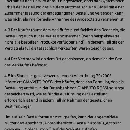
übermittelt hat. Es wird darauf hingewiesen, dass das System nach
Erhalt der Bestellung des Käufers automatisch eine E-Mail mit einer
Zusammenfassung der eingegangenen Bestellung versenden kann,
was nicht als ihre formelle Annahme des Angebots zu verstehen ist.
4.3 Der Käufer räumt dem Verkäufer ausdrücklich das Recht ein, die
Bestellung auch nur teilweise anzunehmen (wenn beispielsweise
nicht alle bestellten Produkte verfügbar sind). In diesem Fall gilt der
Vertrag als für die tatsächlich verkauften Waren geschlossen.
4.4 Der Vertrag wird an dem Ort geschlossen, an dem sich der Sitz
des Verkäufers befindet.
4.5 Im Sinne der gesetzesvertretenden Verordnung 70/2003
informiert GIANVITO ROSSI den Käufer, dass das Formular, das die
Bestellung enthält, in der Datenbank von GIANVITO ROSSI so lange
gespeichert wird, wie es für die Ausführung der Bestellung
erforderlich ist und in jedem Fall im Rahmen der gesetzlichen
Bestimmungen.
Um auf sein Bestellformular zuzugreifen, kann der angemeldete
Nutzer den Abschnitt „Kontoübersicht - Bestellhistorie“ („Account
overview – Order History“) auf der Website aufrufen.