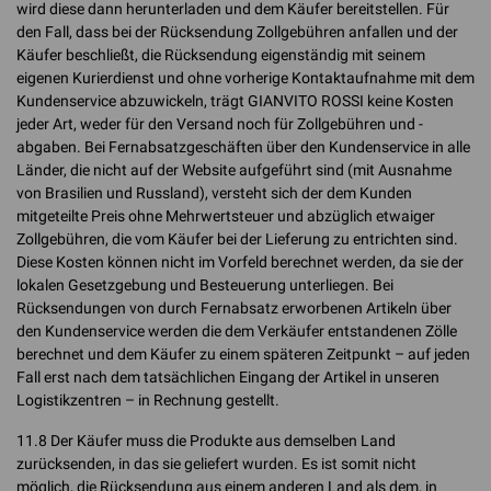
wird diese dann herunterladen und dem Käufer bereitstellen. Für
den Fall, dass bei der Rücksendung Zollgebühren anfallen und der
Käufer beschließt, die Rücksendung eigenständig mit seinem
eigenen Kurierdienst und ohne vorherige Kontaktaufnahme mit dem
Kundenservice abzuwickeln, trägt GIANVITO ROSSI keine Kosten
jeder Art, weder für den Versand noch für Zollgebühren und -
abgaben. Bei Fernabsatzgeschäften über den Kundenservice in alle
Länder, die nicht auf der Website aufgeführt sind (mit Ausnahme
von Brasilien und Russland), versteht sich der dem Kunden
mitgeteilte Preis ohne Mehrwertsteuer und abzüglich etwaiger
Zollgebühren, die vom Käufer bei der Lieferung zu entrichten sind.
Diese Kosten können nicht im Vorfeld berechnet werden, da sie der
lokalen Gesetzgebung und Besteuerung unterliegen. Bei
Rücksendungen von durch Fernabsatz erworbenen Artikeln über
den Kundenservice werden die dem Verkäufer entstandenen Zölle
berechnet und dem Käufer zu einem späteren Zeitpunkt – auf jeden
Fall erst nach dem tatsächlichen Eingang der Artikel in unseren
Logistikzentren – in Rechnung gestellt.
11.8 Der Käufer muss die Produkte aus demselben Land
zurücksenden, in das sie geliefert wurden. Es ist somit nicht
möglich, die Rücksendung aus einem anderen Land als dem, in