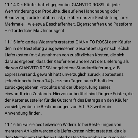
11.14 Der Käufer haftet gegenüber GIANVITO ROSSI für jede
Wertminderung der Produkte, die auf eine Handhabung oder
Benutzung zurückzuführen ist, die über das zur Feststellung ihrer
Merkmale – wie etwa Beschaffenheit, Eigenschaften und Passform
– erforderliche Maß hinausgeht.
11.15 Infolge des Widerrufs erstattet GIANVITO ROSSI dem Käufer
den in der Bestellung ausgewiesenen Gesamtbetrag einschließlich
Lieferkosten (mit Ausnahmen von zusätzlichen Kosten, die sich
daraus ergeben, dass der Käufer eine andere Art der Lieferung als
die von GIANVITO ROSSI angebotene Standardlieferung, z. B.
Expressversand, gewählt hat) unverzüglich zurück, spätestens
jedoch innerhalb von 14 (vierzehn) Tagen nach Erhalt des
zurückgegebenen Produkts und der Überprüfung seines
einwandfreien Zustands. Hiervon unberührt sind längere Fristen, die
der Kartenaussteller für die Gutschrift des Betrags an den Käufer
vorsieht, wobei die Bestimmungen von Art. 9.3 weiterhin
Anwendung finden.
11.16 Im Falle eines teilweisen Widerrufs bei Bestellungen von
mehreren Artikeln werden die Lieferkosten nicht erstattet, da die
dem Nutzer entstandenen Lieferkosten (die unabhängig von der