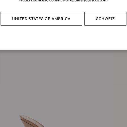
Would you like to continue or update your location?
SOFIA MULE 70
CHF80
CHF800,00
UNITED STATES OF AMERICA
SCHWEIZ