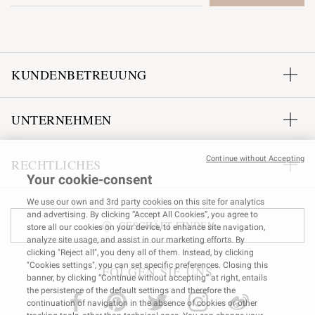
KUNDENBETREUUNG
UNTERNEHMEN
Continue without Accepting
RECHTLICHES
Your cookie-consent
We use our own and 3rd party cookies on this site for analytics
and advertising. By clicking “Accept All Cookies”, you agree to
GESCHÄFT FINDEN
store all our cookies on your device, to enhance site navigation,
analyze site usage, and assist in our marketing efforts. By
clicking "Reject all", you deny all of them. Instead, by clicking
"Cookies settings", you can set specific preferences. Closing this
FOLGEN SIE UNS
banner, by clicking “Continue without accepting” at right, entails
the persistence of the default settings and therefore the
continuation of navigation in the absence of cookies or other