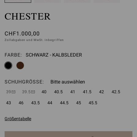
CHESTER
CHF1.000,00
Zollabgaben und MwSt. inbegriffen
FARBE:
SCHWARZ - KALBSLEDER
Bitte auswählen
SCHUHGRÖSSE:
Bitte auswählen
39
39.5
40
40.5
41
41.5
42
42.5
43
46
43.5
44
44.5
45
45.5
Größentabelle