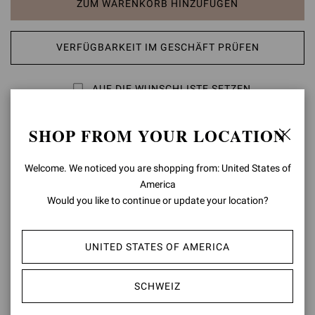
ZUM WARENKORB HINZUFÜGEN
VERFÜGBARKEIT IM GESCHÄFT PRÜFEN
AUF DIE WUNSCHLISTE SETZEN
SHOP FROM YOUR LOCATION
PRODUKTDETAILS
Die aus hochwertigem Leder gefertigte Chelsea-Stiefelette Chester
Welcome. We noticed you are shopping from: United States of
präsentiert eine runde Zehenpartie und ruht auf einer urbanen
America
Gummisohle mit 2 cm hohem Absatz. Die elastischen
Would you like to continue or update your location?
Seiteneinsätze unterstützen die optimale Passform. Handgefertigt
in Italien.
UNITED STATES OF AMERICA
Zusammensetzung: 100% KALBSLEDER
Absatzhöhe: 20 mm
Modellcode: U73480.20GOM
SCHWEIZ
Artikelnummer:
U73480.20GOM.CLNNERO