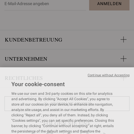
ANMELDEN
KUNDENBETREUUNG
UNTERNEHMEN
Continue without Accepting
RECHTLICHES
Your cookie-consent
We use our own and 3rd party cookies on this site for analytics
and advertising. By clicking “Accept All Cookies”, you agree to
GESCHÄFT FINDEN
store all our cookies on your device, to enhance site navigation,
analyze site usage, and assist in our marketing efforts. By
clicking "Reject all", you deny all of them. Instead, by clicking
"Cookies settings", you can set specific preferences. Closing this
FOLGEN SIE UNS
banner, by clicking “Continue without accepting” at right, entails
the persistence of the default settings and therefore the