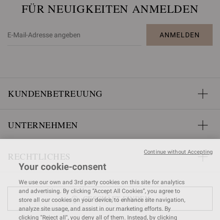
FÜR NEUIGKEITEN ANMELDEN
ANMELDEN
KUNDENBETREUUNG
UNTERNEHMEN
Continue without Accepting
RECHTLICHES
Your cookie-consent
We use our own and 3rd party cookies on this site for analytics
and advertising. By clicking “Accept All Cookies”, you agree to
GESCHÄFT FINDEN
store all our cookies on your device, to enhance site navigation,
analyze site usage, and assist in our marketing efforts. By
clicking "Reject all", you deny all of them. Instead, by clicking