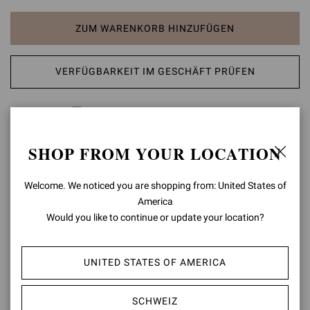
ZUM WARENKORB HINZUFÜGEN
VERFÜGBARKEIT IM GESCHÄFT PRÜFEN
AUF DIE WUNSCHLISTE SETZEN
SHOP FROM YOUR LOCATION
PRODUKTDETAILS
Die Pantolette Rania Mule 85 aus durchsichtigem Seidenorganza
Welcome. We noticed you are shopping from: United States of
mit Wildledereinfassung präsentiert sich mit spitz zulaufender,
America
offener Zehenpartie und ruht auf einem 85 mm hohen
Would you like to continue or update your location?
Stilettoabsatz mit farblich abgestimmtem Wildlederbezug. Jedes
Paar ist mit rund 1450 kostbaren Kristallen verziert. Handgefertigt
in Italien.
UNITED STATES OF AMERICA
Zusammensetzung: 30% WILDLEDER+ 70% STOFF
Absatzhöhe: 85 mm
SCHWEIZ