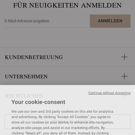
FÜR NEUIGKEITEN ANMELDEN
ANMELDEN
KUNDENBETREUUNG
UNTERNEHMEN
Continue without Accepting
RECHTLICHES
Your cookie-consent
We use our own and 3rd party cookies on this site for analytics
and advertising. By clicking “Accept All Cookies”, you agree to
GESCHÄFT FINDEN
store all our cookies on your device, to enhance site navigation,
analyze site usage, and assist in our marketing efforts. By
clicking "Reject all", you deny all of them. Instead, by clicking