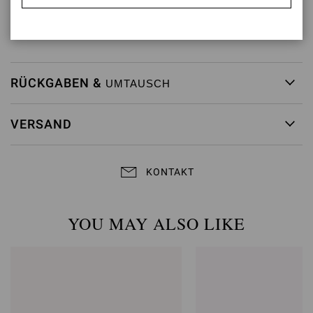
Modellcode: G15040.85RIC
Artikelnummer:
G15040.85RIC.COZPRND
RÜCKGABEN &
UMTAUSCH
VERSAND
KONTAKT
YOU MAY ALSO LIKE