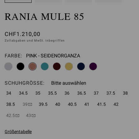
RANIA MULE 85
CHF1.210,00
Zollabgaben und MwSt. inbegriffen
FARBE:
PINK - SEIDENORGANZA
Bitte auswählen
SCHUHGRÖSSE:
Bitte auswählen
34
34.5
35
35.5
36
36.5
37
37.5
38
38.5
39
39.5
40
40.5
41
41.5
42
42.5
43
Größentabelle