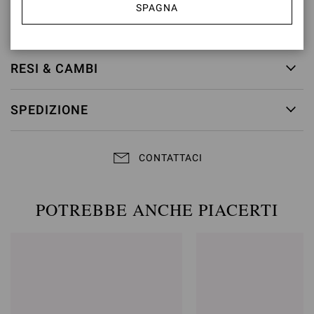
SPAGNA
ID articolo:
G32407.15RIC.GMETRME
RESI & CAMBI
SPEDIZIONE
CONTATTACI
POTREBBE ANCHE PIACERTI