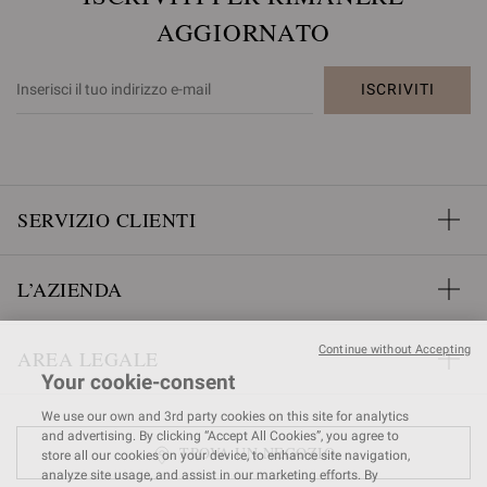
AGGIORNATO
ISCRIVITI
SERVIZIO CLIENTI
L’AZIENDA
Continue without Accepting
AREA LEGALE
Your cookie-consent
We use our own and 3rd party cookies on this site for analytics
and advertising. By clicking “Accept All Cookies”, you agree to
TROVA UN NEGOZIO
store all our cookies on your device, to enhance site navigation,
analyze site usage, and assist in our marketing efforts. By