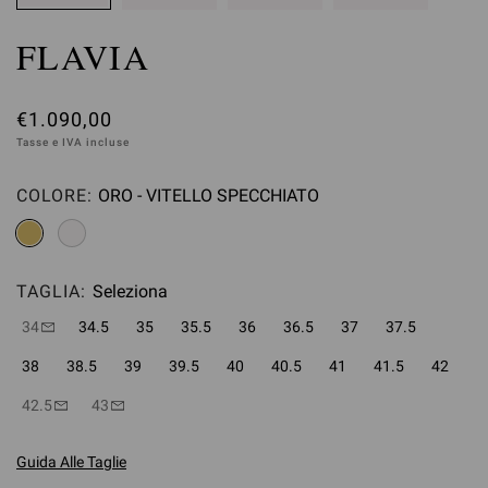
FLAVIA
€1.090,00
Tasse e IVA incluse
COLORE:
ORO - VITELLO SPECCHIATO
Seleziona
TAGLIA:
Seleziona
34
34.5
35
35.5
36
36.5
37
37.5
38
38.5
39
39.5
40
40.5
41
41.5
42
42.5
43
Guida Alle Taglie