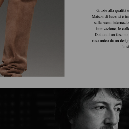
Grazie alla qualità 
Maison di lusso si è 
sulla scena internazi
innovazione, le coll
Dotate di un fascino
reso unico da un desig
la s