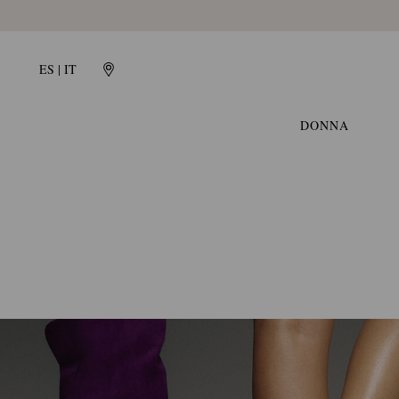
GIANVITO
ES | IT
ROSSI:
DONNA
LA
FILOSOFIA
DEL
MARCHIO
PROTAGONISTA