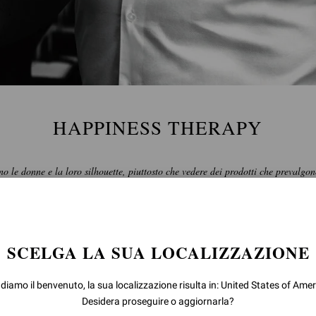
HAPPINESS THERAPY
no le donne e la loro silhouette, piuttosto che vedere dei prodotti che prevalgon
brand."
SCELGA LA SUA LOCALIZZAZIONE
ed carpet” della sua vita quotidiana, è centrale nella visione creativa di G
ura per la prima volta, una donna si scopre a sorridere guardandosi allo
 diamo il benvenuto, la sua localizzazione risulta in: United States of Amer
Desidera proseguire o aggiornarla?