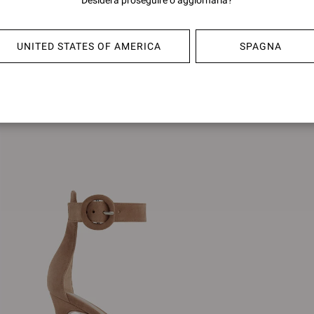
Desidera proseguire o aggiornarla?
ELLE 85
PORTO
€750,00
€790,0
UNITED STATES OF AMERICA
SPAGNA
+4