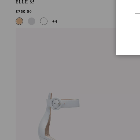
ELLE 85
€750,00
+4