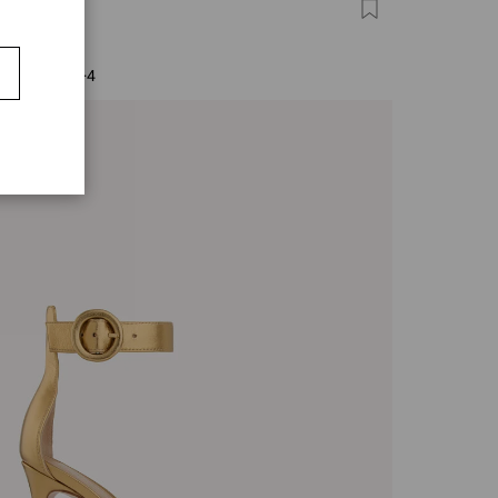
FINO 105
0
+4