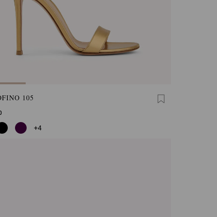
FINO 105
0
+4