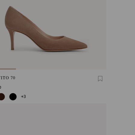
ITO 70
0
+3