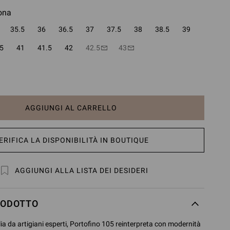
ona
35.5
36
36.5
37
37.5
38
38.5
39
5
41
41.5
42
42.5
43
AGGIUNGI AL CARRELLO
ERIFICA LA DISPONIBILITÀ IN BOUTIQUE
AGGIUNGI ALLA LISTA DEI DESIDERI
RODOTTO
ia da artigiani esperti, Portofino 105 reinterpreta con modernità