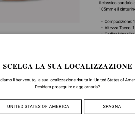
il classico sandalo a
105mm e il cinturin
Composizione:
Altezza Tacco:
Codice Modello
ID articolo:
G61096
SCELGA LA SUA LOCALIZZAZIONE
RESI & CAMB
 diamo il benvenuto, la sua localizzazione risulta in: United States of Amer
SPEDIZIONE
Desidera proseguire o aggiornarla?
UNITED STATES OF AMERICA
SPAGNA
POTREBBE ANCHE PIACERTI