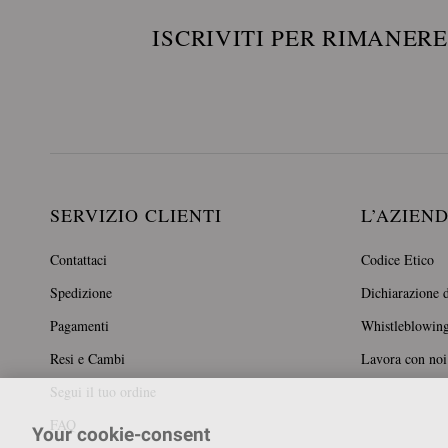
ISCRIVITI PER RIMANER
SERVIZIO CLIENTI
L’AZIEN
Contattaci
Codice Etico
Spedizione
Dichiarazione d
Pagamenti
Whistleblowin
Resi e Cambi
Lavora con noi
Segui il tuo ordine
FAQ
Your cookie-consent