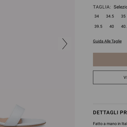
TAGLIA:
Selezi
34
34.5
35
39.5
40
40.
Guida Alle Taglie
L'
V
articolo
è
stato
aggiunto
DETTAGLI P
Fatto a mano in Ital