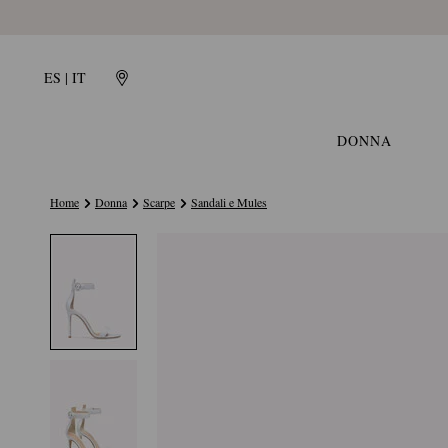
ES | IT
DONNA
Home
Donna
Scarpe
Sandali e Mules