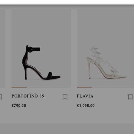
PORTOFINO 85
FLAVIA
€790,00
€1.090,00