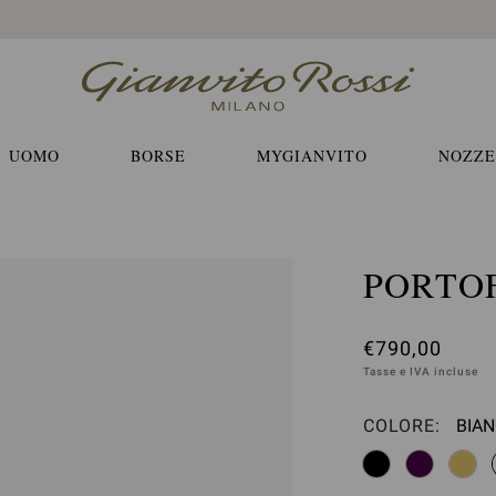
Spedizione EXPRESS e resi gratuiti
UOMO
BORSE
MYGIANVITO
NOZZE
PORTOF
€790,00
Tasse e IVA incluse
COLORE:
BIAN
Sele