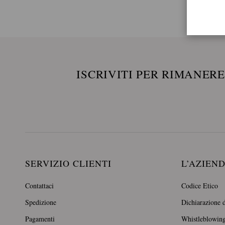
ISCRIVITI PER RIMANER
SERVIZIO CLIENTI
L’AZIEN
Contattaci
Codice Etico
Spedizione
Dichiarazione d
Pagamenti
Whistleblowin