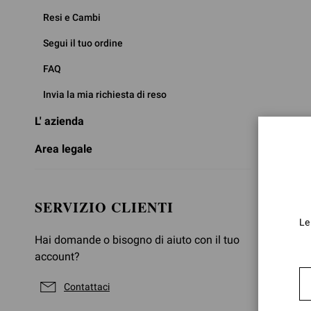
Resi e Cambi
Segui il tuo ordine
FAQ
Invia la mia richiesta di reso
L' azienda
Area legale
SERVIZIO CLIENTI
Le
Hai domande o bisogno di aiuto con il tuo
account?
Contattaci