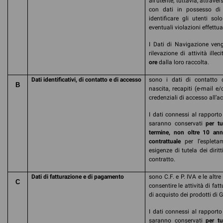
all'utente, tuttavia, attrave
con dati in possesso di t
identificare gli utenti so
eventuali violazioni effettua
I Dati di Navigazione veng
rilevazione di attività illec
ore
dalla loro raccolta.
Dati identificativi, di contatto e di accesso
sono i dati di contatto
B
nascita, recapiti (e-mail e/
credenziali di accesso all’a
I dati connessi al rapporto
saranno conservati
per tu
termine, non oltre 10 ann
contrattuale
per l’espleta
esigenze di tutela dei dir
contratto.
Dati di fatturazione
e di pagamento
sono C.F. e P. IVA e le altre
C
consentire le attività di f
di acquisto dei prodotti di 
I dati connessi al rapporto
saranno conservati
per tu