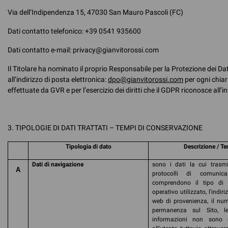
Via dell’Indipendenza 15, 47030 San Mauro Pascoli (FC)
Dati contatto telefonico: +39 0541 935600
Dati contatto e-mail: privacy@gianvitorossi.com
Il Titolare ha nominato il proprio Responsabile per la Protezione dei D
all’indirizzo di posta elettronica:
dpo@gianvitorossi.com
per ogni chiar
effettuate da GVR e per l’esercizio dei diritti che il GDPR riconosce all’i
3. TIPOLOGIE DI DATI TRATTATI – TEMPI DI CONSERVAZIONE
Tipologia di dato
Descrizione / T
Dati di navigazione
sono i dati la cui trasmi
A
protocolli di comunica
comprendono il tipo di 
operativo utilizzato, l'indir
web di provenienza, il num
permanenza sul Sito, le
informazioni non sono r