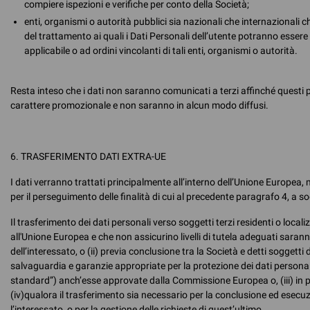
compiere ispezioni e verifiche per conto della Società;
enti, organismi o autorità pubblici sia nazionali che internazionali c
del trattamento ai quali i Dati Personali dell’utente potranno essere
applicabile o ad ordini vincolanti di tali enti, organismi o autorità.
Resta inteso che i dati non saranno comunicati a terzi affinché questi p
carattere promozionale e non saranno in alcun modo diffusi.
6. TRASFERIMENTO DATI EXTRA-UE
I dati verranno trattati principalmente all’interno dell’Unione Europea,
per il perseguimento delle finalità di cui al precedente paragrafo 4, a sog
Il trasferimento dei dati personali verso soggetti terzi residenti o loca
all'Unione Europea e che non assicurino livelli di tutela adeguati sarann
dell’interessato, o (ii) previa conclusione tra la Società e detti soggetti 
salvaguardia e garanzie appropriate per la protezione dei dati personal
standard”) anch’esse approvate dalla Commissione Europea o, (iii) in 
(iv)qualora il trasferimento sia necessario per la conclusione ed esecuz
l’interessato, o per la gestione delle richieste di quest’ultimo.