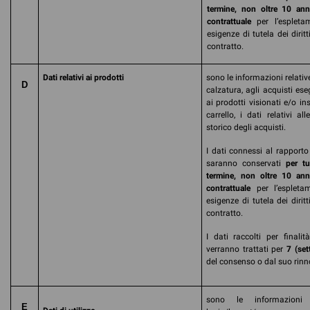
termine, non oltre 10 ann
contrattuale
per l’espleta
esigenze di tutela dei dir
contratto.
Dati relativi ai prodotti
sono le informazioni relative
D
calzatura, agli acquisti eseg
ai prodotti visionati e/o ins
carrello, i dati relativi a
storico degli acquisti.
I dati connessi al rapporto
saranno conservati
per tu
termine, non oltre 10 ann
contrattuale
per l’espleta
esigenze di tutela dei dir
contratto.
I dati raccolti per finali
verranno trattati per
7 (set
del consenso o dal suo rinn
sono le informazioni 
E