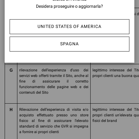
Desidera proseguire o aggiornarla?
F
adempimento di obblighi normativi (ad
adempimento ad obblighi d
es. di natura amministrativa, contabile e
fiscale) o per dare seguito alle richieste
UNITED STATES OF AMERICA
pervenute dalla Pubblica Autorità o
dall’Autorità Giudiziaria in caso di
rilevazione di attività sospette, illecite o
SPAGNA
fraudolente perpetrate a danno della
Società
G
rilevazione dell’esperienza d'uso dei
legittimo interesse del Tit
servizi web offerti tramite il Sito, anche al
propri clienti una buona qua
fine di assicurare il corretto
funzionamento delle pagine web e dei
contenuti del Sito
H
Rilevazione dell’esperienza di visita e/o
legittimo interesse del Tit
acquisto effettuato presso uno store
propri clienti un’elevata qu
fisico al fine di assicurare l’elevato
fisici del brand
standard di servizio che GVR si impegna
a fornire ai propri clienti