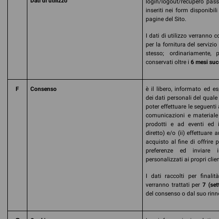
Dati di utilizzo
login/logout/recupero pass
inseriti nei form disponibili
pagine del Sito.
I dati di utilizzo verranno 
per la fornitura del servizio
stesso; ordinariamente, 
conservati oltre i
6 mesi succ
F
Consenso
è il libero, informato ed 
dei dati personali del qual
poter effettuare le seguenti at
comunicazioni e materiale 
prodotti e ad eventi ed i
diretto) e/o (ii) effettuare 
acquisto al fine di offrire p
preferenze ed inviare i
personalizzati ai propri clien
I dati raccolti per finali
verranno trattati per
7 (set
del consenso o dal suo rinn