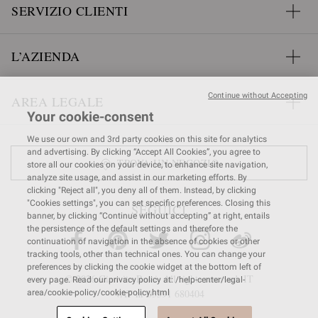
SERVIZIO CLIENTI
L’AZIENDA
Continue without Accepting
AREA LEGALE
Your cookie-consent
We use our own and 3rd party cookies on this site for analytics
and advertising. By clicking “Accept All Cookies”, you agree to
TROVA UN NEGOZIO
store all our cookies on your device, to enhance site navigation,
analyze site usage, and assist in our marketing efforts. By
clicking "Reject all", you deny all of them. Instead, by clicking
"Cookies settings", you can set specific preferences. Closing this
SEGUICI
banner, by clicking “Continue without accepting” at right, entails
the persistence of the default settings and therefore the
continuation of navigation in the absence of cookies or other
tracking tools, other than technical ones. You can change your
preferences by clicking the cookie widget at the bottom left of
© 2026 Gianvito Rossi. All rights reserved. IT
every page. Read our privacy policy at: /help-center/legal-
VAT nr 03591
680404
area/cookie-policy/cookie-policy.html