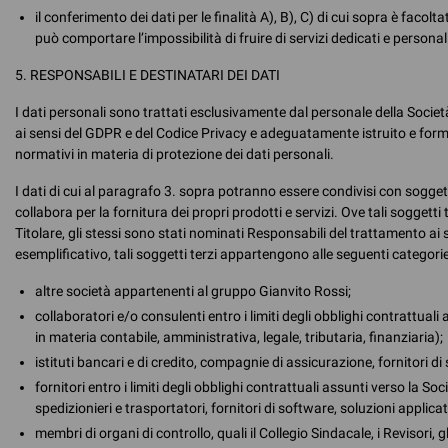
il conferimento dei dati per le finalità A), B), C) di cui sopra è facol
può comportare l’impossibilità di fruire di servizi dedicati e personali
5. RESPONSABILI E DESTINATARI DEI DATI
I dati personali sono trattati esclusivamente dal personale della Soci
ai sensi del GDPR e del Codice Privacy e adeguatamente istruito e form
normativi in materia di protezione dei dati personali.
I dati di cui al paragrafo 3. sopra potranno essere condivisi con soggetti
collabora per la fornitura dei propri prodotti e servizi. Ove tali soggetti
Titolare, gli stessi sono stati nominati Responsabili del trattamento ai s
esemplificativo, tali soggetti terzi appartengono alle seguenti categorie
altre società appartenenti al gruppo Gianvito Rossi;
collaboratori e/o consulenti entro i limiti degli obblighi contrattuali
in materia contabile, amministrativa, legale, tributaria, finanziaria);
istituti bancari e di credito, compagnie di assicurazione, fornitori d
fornitori entro i limiti degli obblighi contrattuali assunti verso la Soci
spedizionieri e trasportatori, fornitori di software, soluzioni applica
membri di organi di controllo, quali il Collegio Sindacale, i Revisori, gl