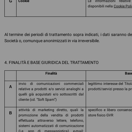
G
Cookie
Le informazioni relative
disponibili nella
Cookie Poli
Al termine dei periodi di trattamento sopra indicati, i dati saranno d
Società o, comunque anonimizzati in via irreversibile.
4. FINALITÀ E BASE GIURIDICA DEL TRATTAMENTO
Finalità
Base
invio di comunicazioni commerciali
legittimo interesse del Tit
A
relative a prodotti e/o servizi analoghi a
prodotti/servizi presso la pr
quelli già acquistati e/o sottoscritti dal
cliente (cd. “Soft Spam”)
attività di marketing diretto, quali la
specifico e libero consens
B
promozione della vendita di prodotti
store fisico GVR
effettuata attraverso lettere, telefono,
sistemi automatizzati di comunicazione
(i.e. app di messaggistica), e-mail;