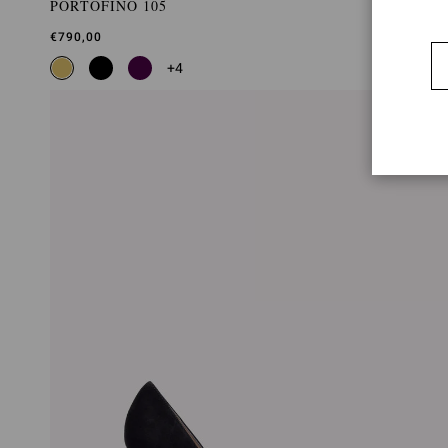
PORTOFINO 105
€790,00
+4