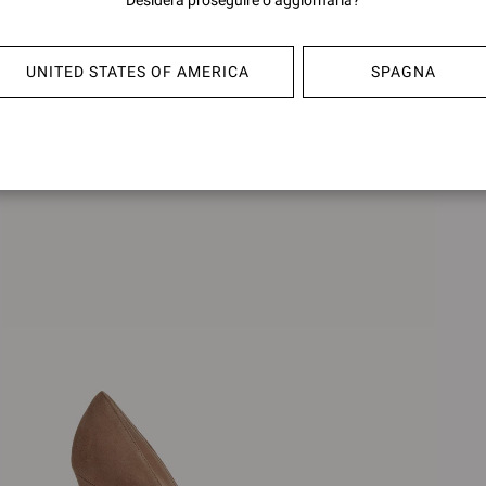
Desidera proseguire o aggiornarla?
BIJOUX
BIJOU
€990,00
€990,0
UNITED STATES OF AMERICA
SPAGNA