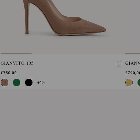
GIANVITO 105
GIANV
€750,00
€790,0
+15