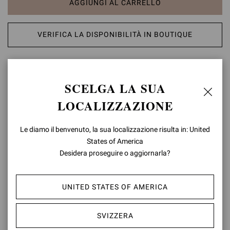
AGGIUNGI AL CARRELLO
VERIFICA LA DISPONIBILITÀ IN BOUTIQUE
AGGIUNGI ALLA LISTA DEI DESIDERI
SCELGA LA SUA
DETTAGLI PRODOTTO
LOCALIZZAZIONE
George è un mocassino in camoscio morbidissimo, caratterizzato
dalla tipica penny bar frontale e un tacco basso di 20mm. Fatto a
Le diamo il benvenuto, la sua localizzazione risulta in: United
mano in Italia.
States of America
Desidera proseguire o aggiornarla?
Composizione: 100%CAMOSCIO
Altezza Tacco: 20 mm
Codice Modello: U25350.20CUO
UNITED STATES OF AMERICA
ID articolo:
U25350.20CUO.SUEDENI
SVIZZERA