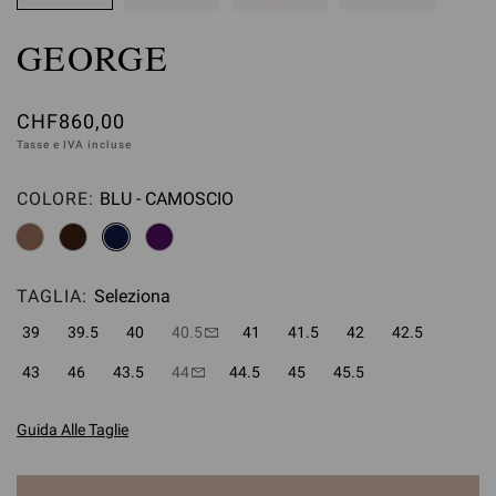
GEORGE
CHF860,00
Tasse e IVA incluse
COLORE:
BLU - CAMOSCIO
Seleziona
TAGLIA:
Seleziona
39
39.5
40
40.5
41
41.5
42
42.5
43
46
43.5
44
44.5
45
45.5
Guida Alle Taglie