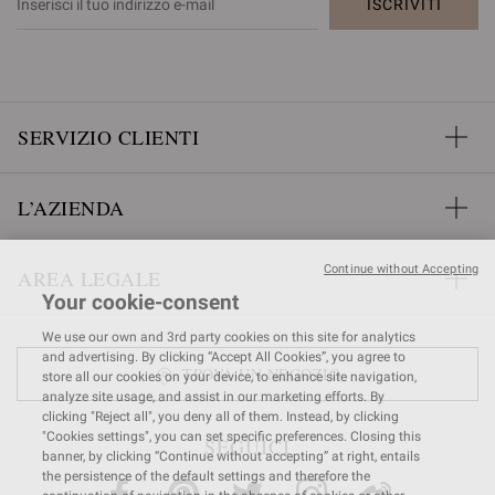
ISCRIVITI
SERVIZIO CLIENTI
L’AZIENDA
Continue without Accepting
AREA LEGALE
Your cookie-consent
We use our own and 3rd party cookies on this site for analytics
and advertising. By clicking “Accept All Cookies”, you agree to
TROVA UN NEGOZIO
store all our cookies on your device, to enhance site navigation,
analyze site usage, and assist in our marketing efforts. By
clicking "Reject all", you deny all of them. Instead, by clicking
"Cookies settings", you can set specific preferences. Closing this
SEGUICI
banner, by clicking “Continue without accepting” at right, entails
the persistence of the default settings and therefore the