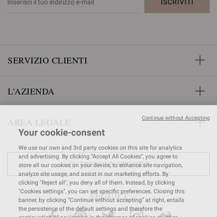
ISCRIVITI
SERVIZIO CLIENTI
L’AZIENDA
Continue without Accepting
AREA LEGALE
Your cookie-consent
We use our own and 3rd party cookies on this site for analytics
and advertising. By clicking “Accept All Cookies”, you agree to
TROVA UN NEGOZIO
store all our cookies on your device, to enhance site navigation,
analyze site usage, and assist in our marketing efforts. By
clicking "Reject all", you deny all of them. Instead, by clicking
"Cookies settings", you can set specific preferences. Closing this
SEGUICI
banner, by clicking “Continue without accepting” at right, entails
the persistence of the default settings and therefore the