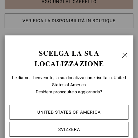
AGGIUNGI AL CARRELLO
VERIFICA LA DISPONIBILITÀ IN BOUTIQUE
AGGIUNGI ALLA LISTA DEI DESIDERI
SCELGA LA SUA
DETTAGLI PRODOTTO
LOCALIZZAZIONE
Chester è uno stivaletto Chelsea in pelle, caratterizzato da una
suola tonale in gomma e dallo stile urban. Gli elastici laterali ne
Le diamo il benvenuto, la sua localizzazione risulta in: United
facilitano la calzata. Fatto a mano in Italia.
States of America
Desidera proseguire o aggiornarla?
Composizione: 100% CALF
Altezza Tacco: 20 mm
Codice Modello: U73480.20GOM
UNITED STATES OF AMERICA
ID articolo:
U73480.20GOM.CLNNERO
SVIZZERA