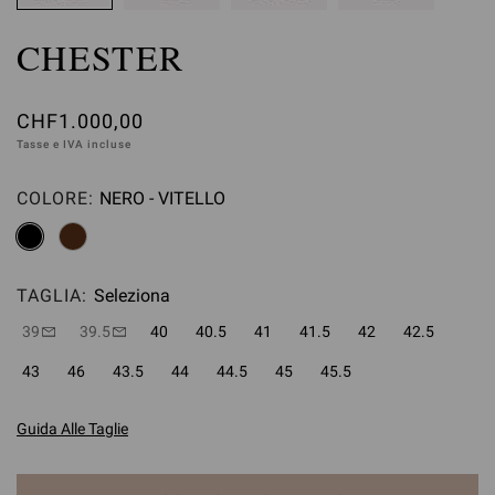
CHESTER
CHF1.000,00
Tasse e IVA incluse
COLORE:
NERO - VITELLO
Seleziona
TAGLIA:
Seleziona
39
39.5
40
40.5
41
41.5
42
42.5
43
46
43.5
44
44.5
45
45.5
Guida Alle Taglie