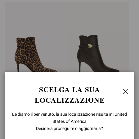
SCELGA LA SUA
LEVY 85
JUNGLE MAMBA
LOCALIZZAZIONE
BOOTIE
CHF1.210,00
CHF1.510,00
+2
Le diamo il benvenuto, la sua localizzazione risulta in: United
States of America
Desidera proseguire o aggiornarla?