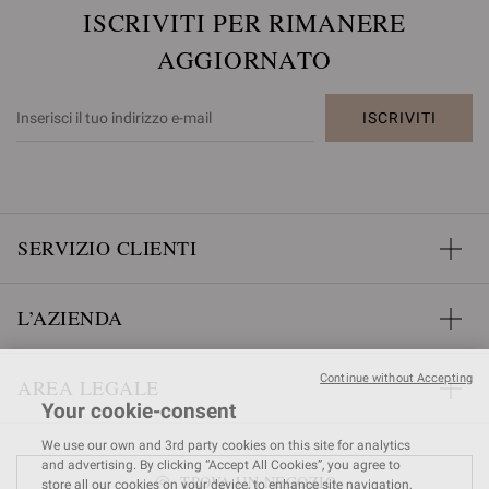
ISCRIVITI PER RIMANERE
AGGIORNATO
ISCRIVITI
SERVIZIO CLIENTI
L’AZIENDA
Continue without Accepting
AREA LEGALE
Your cookie-consent
We use our own and 3rd party cookies on this site for analytics
and advertising. By clicking “Accept All Cookies”, you agree to
TROVA UN NEGOZIO
store all our cookies on your device, to enhance site navigation,