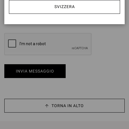
per il perseguimento delle finalità di cui al paragrafo 4 dell’informativa,
SVIZZERA
lett. C) (Attività di profilazione volte all’analisi delle preferenze e scelte
di acquisto al fine di offrire prodotti e servizi in linea con tali preferenze
ed inviare inviti ad eventi e iniziative personalizzati)
INVIA MESSAGGIO
TORNA IN ALTO