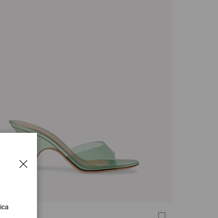
ica
 MULE 70