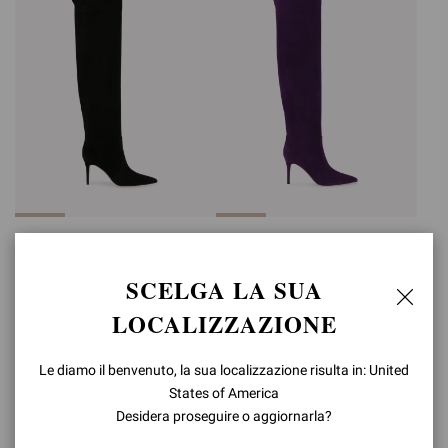
HANSEN CUISSARD
HANSEN CUISSARD
CHF2.330,00
CHF2.330,00
SCELGA LA SUA
+2
+2
LOCALIZZAZIONE
Le diamo il benvenuto, la sua localizzazione risulta in: United
States of America
Desidera proseguire o aggiornarla?