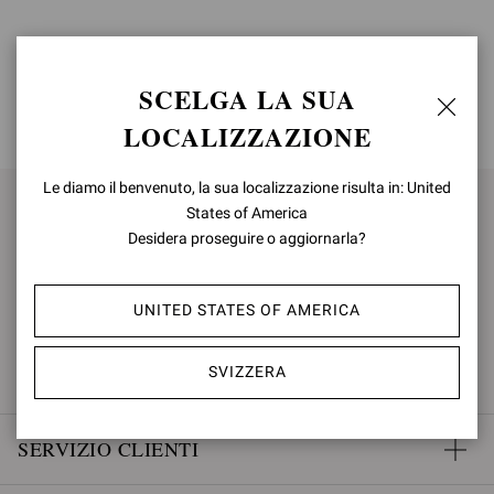
SCELGA LA SUA
TORNA IN ALTO
LOCALIZZAZIONE
Le diamo il benvenuto, la sua localizzazione risulta in: United
States of America
ISCRIVITI PER RIMANERE
Desidera proseguire o aggiornarla?
AGGIORNATO
UNITED STATES OF AMERICA
ISCRIVITI
SVIZZERA
SERVIZIO CLIENTI