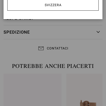
ID articolo:
G60953.85RIC.NAPBIAN
SVIZZERA
RESI & CAMBI
SPEDIZIONE
CONTATTACI
POTREBBE ANCHE PIACERTI