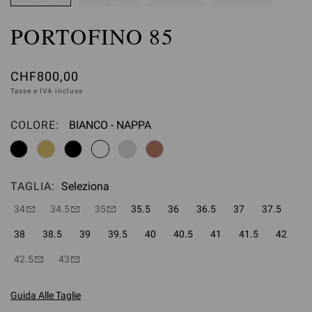
PORTOFINO 85
CHF800,00
Tasse e IVA incluse
COLORE:
BIANCO - NAPPA
Seleziona
TAGLIA:
Seleziona
34
34.5
35
35.5
36
36.5
37
37.5
38
38.5
39
39.5
40
40.5
41
41.5
42
42.5
43
Guida Alle Taglie