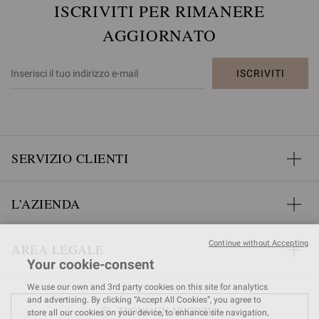
ISCRIVITI PER RIMANERE
AGGIORNATO
ISCRIVITI
SERVIZIO CLIENTI
L’AZIENDA
Continue without Accepting
AREA LEGALE
Your cookie-consent
We use our own and 3rd party cookies on this site for analytics
and advertising. By clicking “Accept All Cookies”, you agree to
TROVA UN NEGOZIO
store all our cookies on your device, to enhance site navigation,