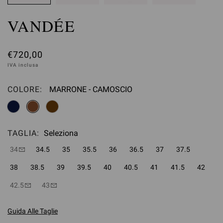
VANDÉE
€720,00
IVA inclusa
COLORE:
MARRONE - CAMOSCIO
Seleziona
TAGLIA:
Seleziona
34
34.5
35
35.5
36
36.5
37
37.5
38
38.5
39
39.5
40
40.5
41
41.5
42
42.5
43
Guida Alle Taglie