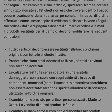
consegna. Per cambiare il tuo articolo, spediscilo tramite corriere
all'indirizzo indicato sull'etichetta di reso che troverai dentro il pacco
oppure scaricabile dalla tua area personale. In caso di ordine
effettuato come utente ospite ti invitiamo a cliccare la voce «Segui il
tuo ordine» dal piè di pagina e inserire il numero di ordine e la mail.
I prodotti restituiti per il cambio devono soddisfare le seguenti
condizioni:
Tutti gli articoli devono essere restituiti nelle loro condizioni
originali, con tutte le etichette intatte.
Prodotti che siano stati indossati, utilizzati, alterati o rovinati
non saranno accettati.
Le calzature restituite senza scatola, in una scatola
danneggiata, con la suola con segni evidenti o in caso di
componenti mancanti (come il sacchetto protettivo) potrebbero
non essere accettate: saranno rispedite all'indirizzo di consegna
utilizzato nell'ordine originale.
Il cambio non è previsto per articoli personalizzati e Made to
Order. La vendita di questi prodotti è finale.
Il cambio su gianvitorossi.com non è disponibile per prodotti