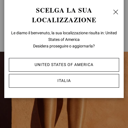
Un motivo distintivo, ispirato alla tecnica di intreccio marocchino,
SCELGA LA SUA
caratterizza gli stili Zaira. La palette di nuance naturali ne esalta
l'eleganza, espressione di un savoir-faire senza tempo.
LOCALIZZAZIONE
Le diamo il benvenuto, la sua localizzazione risulta in: United
SCOPRI DI PIÙ
States of America
Desidera proseguire o aggiornarla?
UNITED STATES OF AMERICA
ITALIA