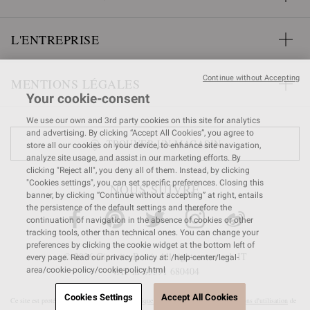
L'ENTREPRISE
Continue without Accepting
MENTIONS LÉGALES
Your cookie-consent
We use our own and 3rd party cookies on this site for analytics
and advertising. By clicking “Accept All Cookies”, you agree to
TROUVER UN MAGASIN
store all our cookies on your device, to enhance site navigation,
analyze site usage, and assist in our marketing efforts. By
clicking "Reject all", you deny all of them. Instead, by clicking
"Cookies settings", you can set specific preferences. Closing this
NOUS SUIVRE
banner, by clicking “Continue without accepting” at right, entails
the persistence of the default settings and therefore the
continuation of navigation in the absence of cookies or other
tracking tools, other than technical ones. You can change your
preferences by clicking the cookie widget at the bottom left of
© 2026 Gianvito Rossi. All rights reserved. IT
every page. Read our privacy policy at: /help-center/legal-
VAT nr 03591
680404
area/cookie-policy/cookie-policy.html
Cookies Settings
Accept All Cookies
Ce site est protégé par reCAPTCHA et la
Politique de confidentialité
et les
Conditions d'utilisation
de