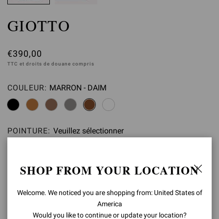
GIOTTO
€390,00
TTC et droits de douane compris
COULEUR:
MARRON - DAIM
Veuillez sélectionner
POINTURE:
Veuillez sélectionner
85
95
100
105
110
90
SHOP FROM YOUR LOCATION
AJOUTER AU PANIER
Welcome. We noticed you are shopping from: United States of
America
Would you like to continue or update your location?
VÉRIFIER LA DISPONIBILITÉ EN BOUTIQUE