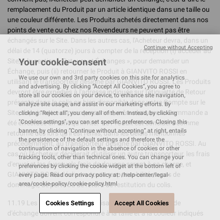
remplacement du Produit par un article identique dans une taille ou
une couleur différente. Les Produits achetés directement dans nos
points de vente ou chez nos Revendeurs ne peuvent pas être
échangés sur le Site. Dans les autres cas, l'Acheteur devra, dans un
Continue without Accepting
délai de 14 (quatorze) jours à compter de la réception (i) accéder au
Your cookie-consent
Site, à la section « Retours et Échanges », pour demander un
Échange, puis (ii) retourner le Produit à GIANVITO ROSSI en
We use our own and 3rd party cookies on this site for analytics
utilisant le transporteur désigné par GIANVITO ROSSI. Les Produits
and advertising. By clicking “Accept All Cookies”, you agree to
devront être expédiés à l'adresse indiquée sur l'étiquette de Retour
store all our cookies on your device, to enhance site navigation,
présente dans le colis ou bien disponible dans votre Compte sur le
analyze site usage, and assist in our marketing efforts. By
Site, depuis votre espace personnel, même lorsque la Commande a
clicking "Reject all", you deny all of them. Instead, by clicking
"Cookies settings", you can set specific preferences. Closing this
été effectuée en tant qu'Invité. Le Produit est considéré comme
banner, by clicking “Continue without accepting” at right, entails
retourné dès lors qu'il est remis, dans les délais mentionnés
the persistence of the default settings and therefore the
précédemment, au transporteur désigné par GIANVITO ROSSI. Au
continuation of navigation in the absence of cookies or other
cas où l'Acheteur déciderait d'utiliser un autre transporteur, les frais
tracking tools, other than technical ones. You can change your
d'envoi et les éventuels frais de douane seront à sa charge, et
preferences by clicking the cookie widget at the bottom left of
GIANVITO ROSSI déclinera toute responsabilité en cas de
every page. Read our privacy policy at: /help-center/legal-
area/cookie-policy/cookie-policy.html
dommage, de perte ou de retard de restitution du colis.
11.19 Les Produits restitués faisant l'objet de la demande
Cookies Settings
Accept All Cookies
d'échange doivent correspondre à la taille et à la couleur indiqués