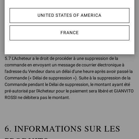
la Commande, sans préjudice de modalités différentes qui
pourraient être exigées par le gestionnaire de la carte utilisée pour le
paiement. Le remboursement sera effectué sur le même moyen de
UNITED STATES OF AMERICA
paiement que celui qui a été utilisé par l'Utilisateur pour l'achat. En
cas de paiement par virement bancaire, le remboursement sera
FRANCE
effectué par virement bancaire, et à cette fin, GIANVITO ROSSI
demandera à l'Utilisateur les coordonnées bancaires nécessaires
pour procéder au remboursement.
5.7 L'Acheteur a le droit de procéder à une suppression de la
commande en envoyant un message de courrier électronique à
l'adresse du Vendeur dans un délai d'une heure après avoir passé la
Commande (« Délai de suppression »). Suite à la suppression de la
Commande pendant le Délai de suppression, le montant ayant été
pré-autorisé par l'Acheteur pour le paiement sera libéré et GIANVITO
ROSSI ne débitera pas le montant.
6. INFORMATIONS SUR LES