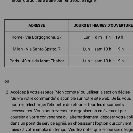
retour, qui doit être traité par l'entrepôt en ligne.
ADRESSE
JOURS ET HEURES D’OUVERTURE
Rome - Via Borgognona, 27
Lun – dim 11 h – 19 h
Milan - Via Santo Spirito, 7
Lun – sam 10 h – 19 h
Paris - 40 rue du Mont Thabor
Lun – sam 10 h – 19 h
ou
Accédez à votre espace "Mon compte" ou utiliser la section dédiée
"Suivre votre commande" disponible sur notre site web. De là, vous
pourrez télécharger l'étiquette de retour et tous les documents
nécessaires. Vous pourrez ensuite organiser un enlèvement par
coursier à votre convenance ou, alternativement, déposer votre coli
dans un point de service agréé, en choisissant l'option qui convient 
mieux à votre emploi du temps. Veuillez noter que le coursier désig