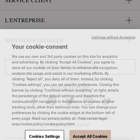
SERVICE CLIENT
L'ENTREPRISE
Continue without Accepting
MENTIONS LÉGALES
Your cookie-consent
We use our own and 3rd party cookies on this site for analytics
and advertising. By clicking “Accept All Cookies”, you agree to
TROUVER UN MAGASIN
store all our cookies on your device, to enhance site navigation,
analyze site usage, and assist in our marketing efforts. By
clicking "Reject all", you deny all of them. Instead, by clicking
"Cookies settings", you can set specific preferences. Closing this
NOUS SUIVRE
banner, by clicking “Continue without accepting” at right, entails
the persistence of the default settings and therefore the
continuation of navigation in the absence of cookies or other
tracking tools, other than technical ones. You can change your
preferences by clicking the cookie widget at the bottom left of
© 2026 Gianvito Rossi. All rights reserved. IT
every page. Read our privacy policy at: /help-center/legal-
VAT nr 03591
680404
area/cookie-policy/cookie-policy.html
Cookies Settings
Accept All Cookies
Ce site est protégé par reCAPTCHA et la
Politique de confidentialité
et les
Conditions d'utilisation
de