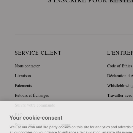
SERVICE CLIENT
L'ENTRE
Nous contacter
Code of Ethics
Livraison
Déclaration d'A
Paiements
Whistleblowin
Retours et Échanges
Travailler avec
Suivre votre commande
FAQ
Your cookie-consent
Soumettre ma demande de retour
We use our own and 3rd party cookies on this site for analytics and advertising
all our cookies on your device, to enhance site navigation, analyze site usage, 