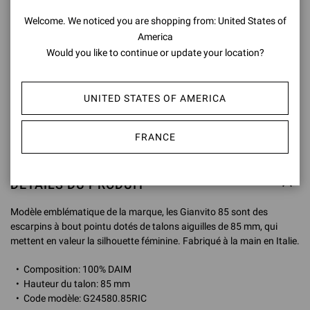
Guide Des Tailles
Welcome. We noticed you are shopping from: United States of
America
Would you like to continue or update your location?
AJOUTER AU PANIER
UNITED STATES OF AMERICA
VÉRIFIER LA DISPONIBILITÉ EN BOUTIQUE
FRANCE
AJOUTER À LA LISTE DE SOUHAITS
DÉTAILS DU PRODUIT
Modèle emblématique de la marque, les Gianvito 85 sont des
escarpins à bout pointu dotés de talons aiguilles de 85 mm, qui
mettent en valeur la silhouette féminine. Fabriqué à la main en Italie.
Composition: 100% DAIM
Hauteur du talon: 85 mm
Code modèle: G24580.85RIC