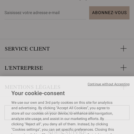
ABONNEZ-VOUS
SERVICE CLIENT
L'ENTREPRISE
Continue without Accepting
MENTIONS LÉGALES
Your cookie-consent
We use our own and 3rd party cookies on this site for analytics
and advertising. By clicking “Accept All Cookies”, you agree to
TROUVER UN MAGASIN
store all our cookies on your device, to enhance site navigation,
analyze site usage, and assist in our marketing efforts. By
clicking "Reject all", you deny all of them. Instead, by clicking
"Cookies settings", you can set specific preferences. Closing this
NOUS SUIVRE