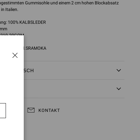
 abgestimmten Gummisohle und einem 2 cm hohen Blockabsatz
in Italien.
ng: 100% KALBSLEDER
0 mm
25210.20GOM
5210.20GOM.SRAMOKA
 &
UMTAUSCH
KONTAKT