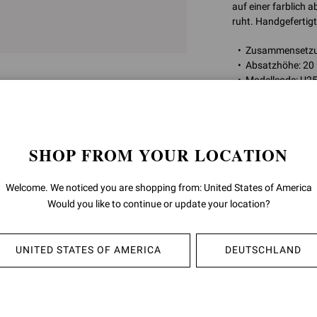
auf einer farblich
ruht. Handgefertigt 
Zusammensetzu
Absatzhöhe: 2
Modellcode: U
Artikelnummer:
U2
SHOP FROM YOUR LOCATION
RÜCKGABEN
Welcome. We noticed you are shopping from: United States of America
VERSAND
Would you like to continue or update your location?
UNITED STATES OF AMERICA
DEUTSCHLAND
YOU MAY ALSO LIKE