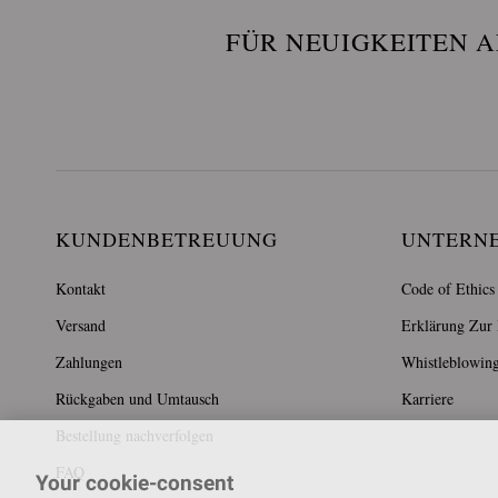
FÜR NEUIGKEITEN 
KUNDENBETREUUNG
UNTERN
Kontakt
Code of Ethics
Versand
Erklärung Zur B
Zahlungen
Whistleblowin
Rückgaben und Umtausch
Karriere
Bestellung nachverfolgen
FAQ
Your cookie-consent