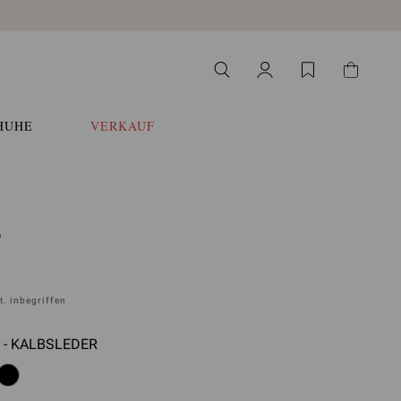
HUHE
VERKAUF
S
. inbegriffen
 - KALBSLEDER
auswählen