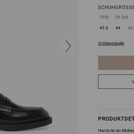
SCHUHGRÖSSE
39
39.5
43.5
44
44.
Größentabelle
Der
Artikel
wurde
zum
Warenkorb
hinzugefügt
PRODUKTDET
Harris ist ein Moka