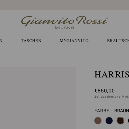
Kostenloser EXPRESS-Versand und Retoure
N
TASCHEN
MYGIANVITO
BRAUTSC
HARRI
€850,00
Zollabgaben und MwSt
FARBE:
BRAUN
Bitte 