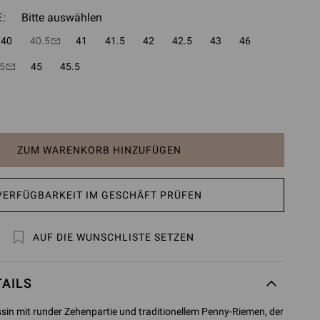
:
Bitte auswählen
40
40.5
41
41.5
42
42.5
43
46
5
45
45.5
ZUM WARENKORB HINZUFÜGEN
VERFÜGBARKEIT IM GESCHÄFT PRÜFEN
AUF DIE WUNSCHLISTE SETZEN
AILS
ssin mit runder Zehenpartie und traditionellem Penny-Riemen, der