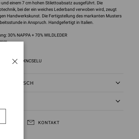
 und einem 7 cm hohen Stilettoabsatz ausgeführt. Die
echnik, bei der ein weiches Lederband verwoben wird, zeugt
tigen Handwerkskunst. Die Fertigstellung des markanten Musters
eitsstunde in Anspruch. Handgefertigt in Italien.
ng: 30% NAPPA + 70% WILDLEDER
0 mm
2746.70RIC
2746.70RIC.XNCSELU
 &
UMTAUSCH
KONTAKT