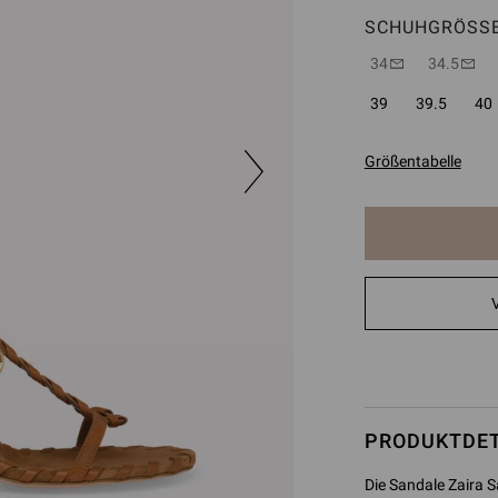
SCHUHGRÖSSE
34
34.5
39
39.5
40
Größentabelle
Der
Artikel
wurde
zum
Warenkorb
hinzugefügt
PRODUKTDET
Die Sandale Zaira S