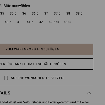
:
Bitte auswählen
35
35.5
36
36.5
37
37.5
38
38.5
40.5
41
41.5
42
42.5
43
ZUM WARENKORB HINZUFÜGEN
VERFÜGBARKEIT IM GESCHÄFT PRÜFEN
AUF DIE WUNSCHLISTE SETZEN
AILS
andal 70 ist aus Veloursleder und Leder gefertigt und mit einer