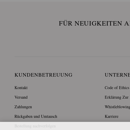
FÜR NEUIGKEITEN 
KUNDENBETREUUNG
UNTERN
Kontakt
Code of Ethics
Versand
Erklärung Zur B
Zahlungen
Whistleblowin
Rückgaben und Umtausch
Karriere
Bestellung nachverfolgen