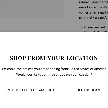
runden Zehenpartie
marokkanische Webt
von einer einzigar
nimmt etwa eine Arb
Zusammensetzu
Absatzhöhe: 7
Modellcode: G3
Artikelnummer:
G3
SHOP FROM YOUR LOCATION
RÜCKGABEN
Welcome. We noticed you are shopping from: United States of America
Would you like to continue or update your location?
VERSAND
UNITED STATES OF AMERICA
DEUTSCHLAND