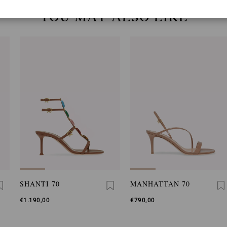
YOU MAY ALSO LIKE
SHANTI 70
MANHATTAN 70
€1.190,00
€790,00