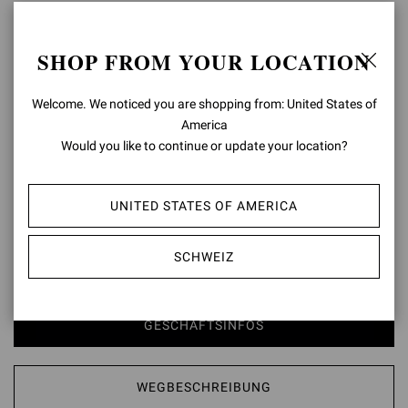
WEGBESCHREIBUNG
SHOP FROM YOUR LOCATION
Welcome. We noticed you are shopping from: United States of
THE DUBAI MALL
America
Would you like to continue or update your location?
12.0 Kilometer
The Dubai Mall, Ground Floor
Dubai
UNITED STATES OF AMERICA
+971 58 850 1500
SCHWEIZ
GianvitoRossiTDM@Altayer.com
GESCHÄFTSINFOS
WEGBESCHREIBUNG