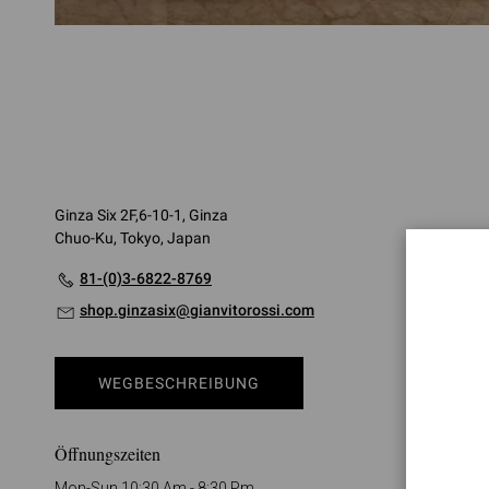
Ginza Six 2F,6-10-1, Ginza
Chuo-Ku, Tokyo, Japan
81-(0)3-6822-8769
shop.ginzasix@gianvitorossi.com
WEGBESCHREIBUNG
Öffnungszeiten
Mon-Sun 10:30 Am - 8:30 Pm