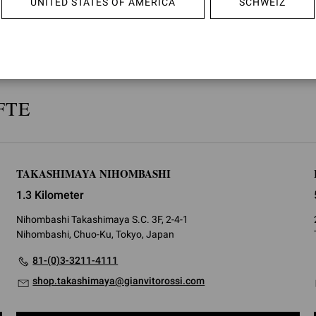
UNITED STATES OF AMERICA
SCHWEIZ
FTE
TAKASHIMAYA NIHOMBASHI
1.3 Kilometer
Nihombashi Takashimaya S.C. 3F, 2-4-1
Nihombashi, Chuo-Ku, Tokyo, Japan
81-(0)3-3211-4111
shop.takashimaya@gianvitorossi.com