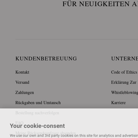
FÜR NEUIGKEITEN 
KUNDENBETREUUNG
UNTERN
Kontakt
Code of Ethics
Versand
Erklärung Zur B
Zahlungen
Whistleblowin
Rückgaben und Umtausch
Karriere
Bestellung nachverfolgen
FAQ
Your cookie-consent
Meine Rücksendeanfrage absenden
We use our own and 3rd party cookies on this site for analytics and advertising