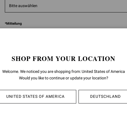
*
Mitteilung
SHOP FROM YOUR LOCATION
Welcome. We noticed you are shopping from: United States of America
5000
Z
Would you like to continue or update your location?
Nachdem ich das
Informationsschreiben
gelesen habe, gebe ich mein
Einwilligung meine personenbezogenen Daten zu verarbeiten:
UNITED STATES OF AMERICA
DEUTSCHLAND
zum Zwecke der Ausführung von Direktmarketing-Aktivitäten, wie die Fö
Produktverkaufs durch Briefe, Telefonanrufe, automatisierte Kommunika
(z. B. Messaging-Apps), E-Mail sowie Einladungen zu Veranstaltungen 
Marketinginitiativen, wie unter Punkt 4 B) (Direktmarketing) unserer
Datenschutzinformation beschrieben.