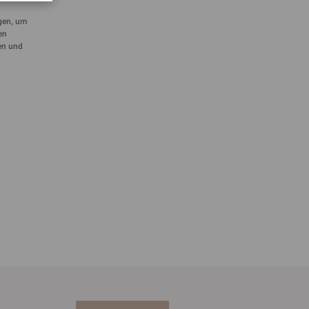
gen, um
en
en und