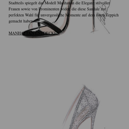
Stadtteils spiegelt das Modell Manhattan die Eleganz stilvoller
Frauen sowie von Prominenten wider, die diese Sandale zur
perfekten Wahl für unvergessliche Momente auf dem roten Teppich
gemacht haben.
MANHATTAN ENTDECKEN