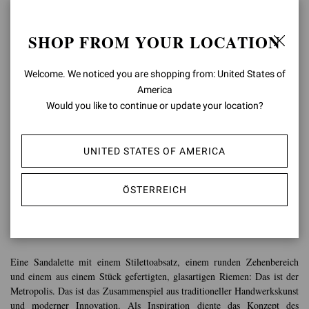
SHOP FROM YOUR LOCATION
Welcome. We noticed you are shopping from: United States of
America
Would you like to continue or update your location?
UNITED STATES OF AMERICA
METROPOLIS
ÖSTERREICH
„Die durchsichtige Optik unterstreicht die Dynamik und Feminität dieses
Schuhs.“
Eine Sandalette mit einem Stilettoabsatz, einem runden Zehenbereich
und einem aus einem Stück gefertigten, glasartigen Riemen: Das ist der
Metropolis. Das ist das Zusammenspiel aus traditioneller Handwerkskunst
und moderner Innovation. Als Inspiration diente das Konzept des