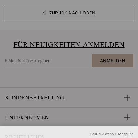
ZURÜCK NACH OBEN
FÜR NEUIGKEITEN ANMELDEN
ANMELDEN
KUNDENBETREUUNG
UNTERNEHMEN
Continue without Accepting
RECHTLICHES