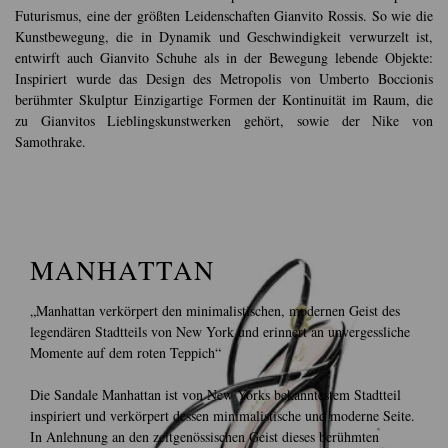
Futurismus, eine der größten Leidenschaften Gianvito Rossis. So wie die
Kunstbewegung, die in Dynamik und Geschwindigkeit verwurzelt ist,
entwirft auch Gianvito Schuhe als in der Bewegung lebende Objekte:
Inspiriert wurde das Design des Metropolis von Umberto Boccionis
berühmter Skulptur Einzigartige Formen der Kontinuität im Raum, die
zu Gianvitos Lieblingskunstwerken gehört, sowie der Nike von
Samothrake.
MANHATTAN
„Manhattan verkörpert den minimalistischen, modernen Geist des
legendären Stadtteils von New York und erinnert an unvergessliche
Momente auf dem roten Teppich“
Die Sandale Manhattan ist von New Yorks bekanntestem Stadtteil
inspiriert und verkörpert dessen minimalistische und moderne Seite.
In Anlehnung an den zeitgenössischen Geist dieses berühmten