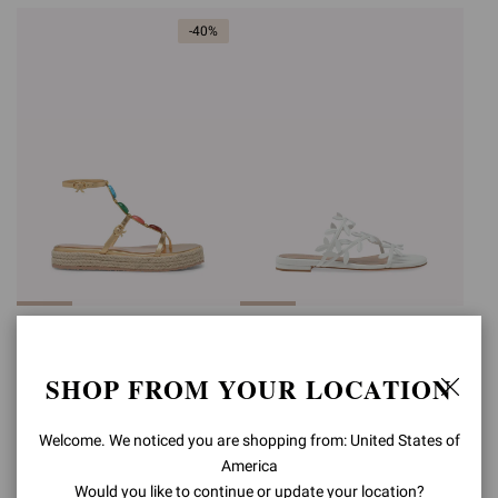
-40%
SHANTI BEACH
FLAVIA 05
Betrug
€950,00
Beträgt
€570,00
€890,00
SHOP FROM YOUR LOCATION
Welcome. We noticed you are shopping from: United States of
America
Would you like to continue or update your location?