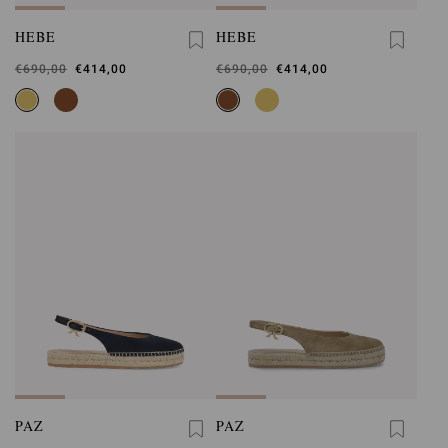
HEBE
HEBE
Betrug
€690,00
Beträgt
€414,00
Betrug
€690,00
Beträgt
€414,00
PAZ
PAZ