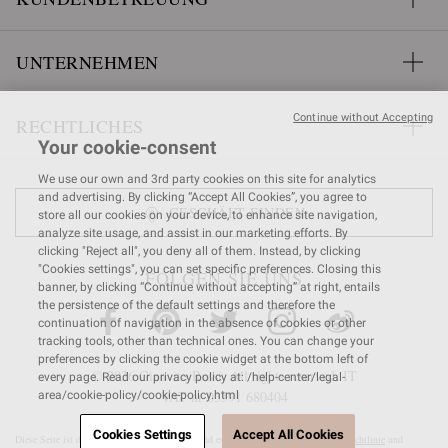
UNTERNEHMEN
Continue without Accepting
RECHTLICHES
Your cookie-consent
We use our own and 3rd party cookies on this site for analytics
and advertising. By clicking “Accept All Cookies”, you agree to
GESCHÄFT FINDEN
store all our cookies on your device, to enhance site navigation,
analyze site usage, and assist in our marketing efforts. By
clicking "Reject all", you deny all of them. Instead, by clicking
"Cookies settings", you can set specific preferences. Closing this
FOLGEN SIE UNS
banner, by clicking “Continue without accepting” at right, entails
the persistence of the default settings and therefore the
continuation of navigation in the absence of cookies or other
tracking tools, other than technical ones. You can change your
preferences by clicking the cookie widget at the bottom left of
© 2026 Gianvito Rossi. All rights reserved. IT
every page. Read our privacy policy at: /help-center/legal-
VAT nr 03591
680404
area/cookie-policy/cookie-policy.html
Cookies Settings
Accept All Cookies
Diese Seite ist durch reCAPTCHA geschützt und es gelten die
Google-Datenschutzrichtlinie
und