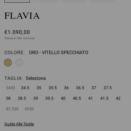
FLAVIA
€1.090,00
Tasse e IVA incluse
COLORE:
ORO - VITELLO SPECCHIATO
Seleziona
TAGLIA:
Seleziona
34
34.5
35
35.5
36
36.5
37
37.5
38
38.5
39
39.5
40
40.5
41
41.5
42
42.5
43
Guida Alle Taglie