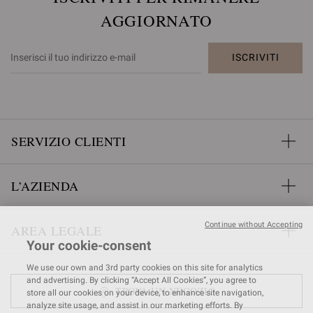
AGGIORNATO
ISCRIVITI
SERVIZIO CLIENTI
L’AZIENDA
Continue without Accepting
AREA LEGALE
Your cookie-consent
We use our own and 3rd party cookies on this site for analytics
and advertising. By clicking “Accept All Cookies”, you agree to
TROVA UN NEGOZIO
store all our cookies on your device, to enhance site navigation,
analyze site usage, and assist in our marketing efforts. By