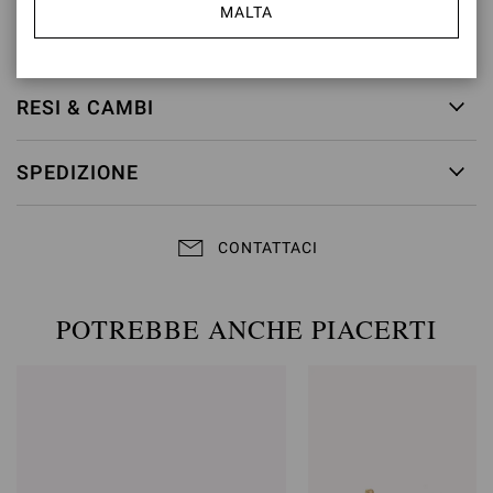
MALTA
ID articolo:
G32407.15RIC.GMETRME
RESI & CAMBI
SPEDIZIONE
CONTATTACI
POTREBBE ANCHE PIACERTI