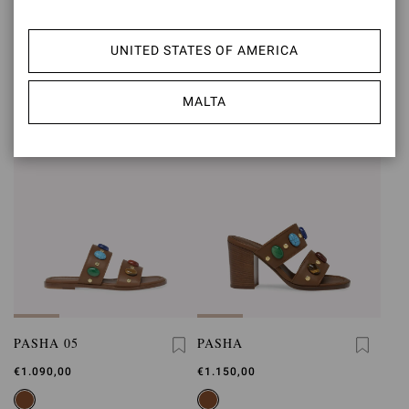
SHANTI MARY JANE
SHANTI THONG 05
€890,00
€950,00
UNITED STATES OF AMERICA
MALTA
PASHA 05
PASHA
€1.090,00
€1.150,00