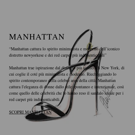
MANHATTAN
“Manhattan cattura lo spirito minimalista e moderno dell’iconico
distretto newyorkese e dei red carpet più indimenticabili”
Manhattan trae ispirazione dal distretto più iconico di New York, di
cui coglie il coté più minimalista e moderno. Riecheggiando lo
spirito contemporaneo della celebre area della città, Manhattan
cattura l'eleganza di donne dallo stile spontaneo e intenzionale, così
come quello delle celebrità che lo hanno reso il sandalo ideale per i
red carpet più indimenticabili.
SCOPRI MANHATTAN