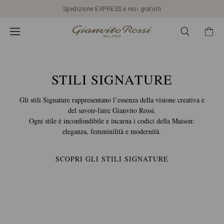
Scopri i Nuovi Arrivi
CALZATURE
GIANVITO
ROSSI:
STILI SIGNATURE
Gli stili Signature rappresentano l’essenza della visione creativa e
MODELLI
del savoir-faire Gianvito Rossi.
Ogni stile è inconfondibile e incarna i codici della Maison:
eleganza, femminilità e modernità.
E
SCOPRI GLI STILI SIGNATURE
STILI
SIGNATURE