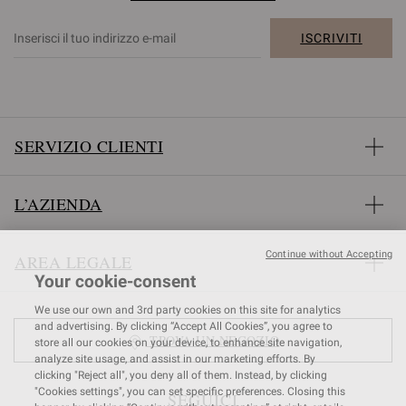
ISCRIVITI
SERVIZIO CLIENTI
L’AZIENDA
Continue without Accepting
AREA LEGALE
Your cookie-consent
We use our own and 3rd party cookies on this site for analytics
and advertising. By clicking “Accept All Cookies”, you agree to
TROVA UN NEGOZIO
store all our cookies on your device, to enhance site navigation,
analyze site usage, and assist in our marketing efforts. By
clicking "Reject all", you deny all of them. Instead, by clicking
"Cookies settings", you can set specific preferences. Closing this
SEGUICI