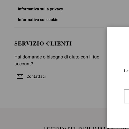
Informativa sulla privacy
Informativa sui cookie
SERVIZIO CLIENTI
Hai domande o bisogno di aiuto con il tuo
account?
Le
Contattaci
ISCRIVITI PER RIMANER