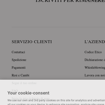
SERVIZIO CLIENTI
L’AZIEN
Contattaci
Codice Etico
Spedizione
Dichiarazione d
Pagamenti
Whistleblowin
Resi e Cambi
Lavora con noi
Segui il tuo ordine
FAQ
Your cookie-consent
Invia la mia richiesta di reso
We use our own and 3rd party cookies on this site for analytics and advertising
all our cookies on your device, to enhance site navigation, analyze site usage, 