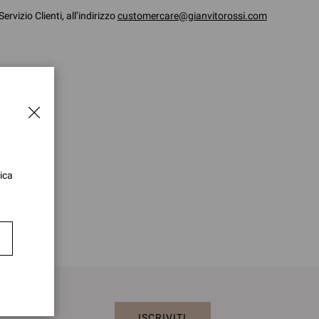
rvizio Clienti, all’indirizzo
customercare@gianvitorossi.com
ica
ISCRIVITI