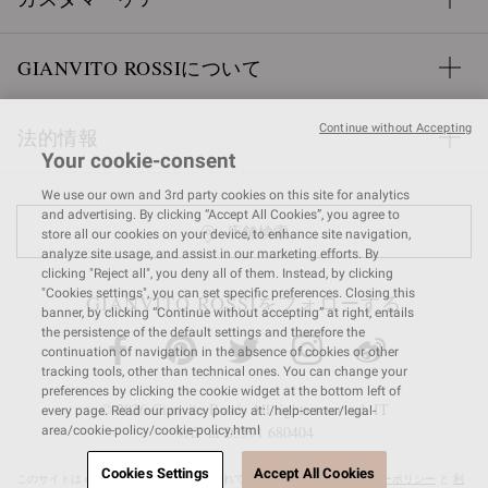
GIANVITO ROSSIについて
Continue without Accepting
法的情報
Your cookie-consent
We use our own and 3rd party cookies on this site for analytics
and advertising. By clicking “Accept All Cookies”, you agree to
店舗検索
store all our cookies on your device, to enhance site navigation,
analyze site usage, and assist in our marketing efforts. By
clicking "Reject all", you deny all of them. Instead, by clicking
"Cookies settings", you can set specific preferences. Closing this
GIANVITO ROSSIをフォローする
banner, by clicking “Continue without accepting” at right, entails
the persistence of the default settings and therefore the
continuation of navigation in the absence of cookies or other
tracking tools, other than technical ones. You can change your
preferences by clicking the cookie widget at the bottom left of
© 2026 Gianvito Rossi. All rights reserved. IT
every page. Read our privacy policy at: /help-center/legal-
VAT nr 03591
680404
area/cookie-policy/cookie-policy.html
Cookies Settings
Accept All Cookies
このサイトは reCAPTCHA によって保護されており、Google の
プライバシーポリシー
と
利