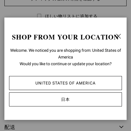
ほしい物リストに追加する
SHOP FROM YOUR LOCATION
商品の詳細
レザーの極上の質感を堪能できるPortofino Belt。本体と同じレザ
Welcome. We noticed you are shopping from: United States of
ー素材で覆われた大ぶりの円形バックルが存在感を放ちます。イ
America
タリアにてハンドメイドで仕上げました。
Would you like to continue or update your location?
構成: 100% カーフ
モデルコード: V00470.50POR
UNITED STATES OF AMERICA
アイテムID:
V00470.50POR.VGIBIAN
日本
返品と交換
配送