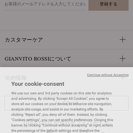
登録する
カスタマーケア
GIANVITO ROSSIについて
Continue without Accepting
法的情報
Your cookie-consent
We use our own and 3rd party cookies on this site for analytics
and advertising. By clicking “Accept All Cookies”, you agree to
店舗検索
store all our cookies on your device, to enhance site navigation,
analyze site usage, and assist in our marketing efforts. By
clicking "Reject all", you deny all of them. Instead, by clicking
"Cookies settings", you can set specific preferences. Closing this
GIANVITO ROSSIをフォローする
banner, by clicking “Continue without accepting” at right, entails
the persistence of the default settings and therefore the