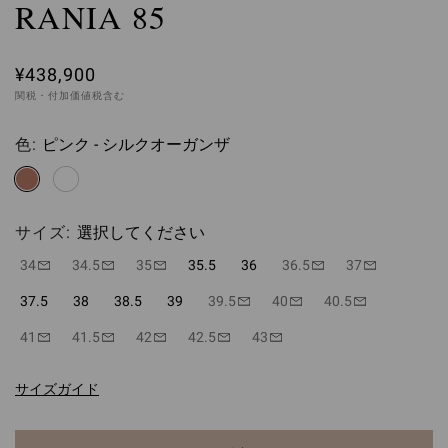
RANIA 85
¥438,900
関税・付加価値税含む
色:
ピンク - シルクオーガンザ
選択してください
サイズ:
選択してください
34
34.5
35
35.5
36
36.5
37
37.5
38
38.5
39
39.5
40
40.5
41
41.5
42
42.5
43
サイズガイド