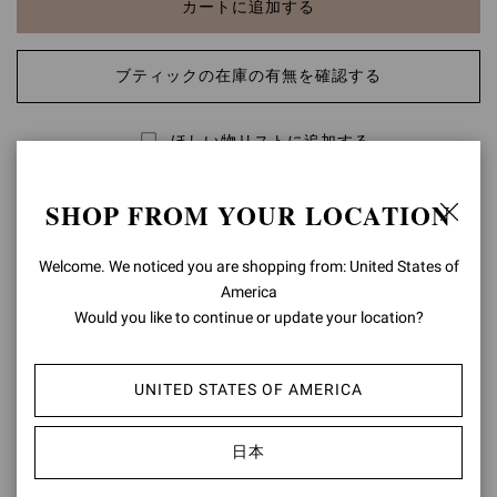
カートに追加する
ブティックの在庫の有無を確認する
ほしい物リストに追加する
SHOP FROM YOUR LOCATION
商品の詳細
プラリネピンクのスエード素材とヌードのオーガンジー素材を組
Welcome. We noticed you are shopping from: United States of
み合わせ、スワロフスキークリスタルがグラデーション風にあし
America
らわれたRaniaパンプス。時代を超越したスタイルに、ユニークな
Would you like to continue or update your location?
ひねりがプラスされています。85mmのヒールを備え、シンデレラ
の靴というのにふさわしい逸品に仕上がっています。
UNITED STATES OF AMERICA
構成: 20% スエード + 80% 生地
ヒールの高さ: 85 mm
モデルコード: G20475.85RIC
日本
アイテムID:
G20475.85RIC.COZPRND