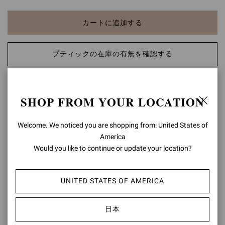
カートに追加する
ブティックの在庫の有無を確認する
ほしい物リストに追加する
SHOP FROM YOUR LOCATION
商品の詳細
Welcome. We noticed you are shopping from: United States of
アイコニックなデザインが際立つポインテッドトゥタイプのパン
America
プス、Gianvito 85。メゾンのシグネチャーともいえるその美しい
Would you like to continue or update your location?
シルエットを、85mmのスティレットヒールが際立たせます。イタ
リアにてハンドメイドで仕上げました。
UNITED STATES OF AMERICA
構成: 100% スエード
ヒールの高さ: 85 mm
日本
モデルコード: G24580.85RIC