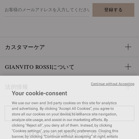
登録する
カスタマーケア
GIANVITO ROSSIについて
Continue without Accepting
法的情報
Your cookie-consent
We use our own and 3rd party cookies on this site for analytics
and advertising. By clicking “Accept All Cookies”, you agree to
店舗検索
store all our cookies on your device, to enhance site navigation,
analyze site usage, and assist in our marketing efforts. By
clicking "Reject all", you deny all of them. Instead, by clicking
"Cookies settings", you can set specific preferences. Closing this
GIANVITO ROSSIをフォローする
banner, by clicking “Continue without accepting” at right, entails