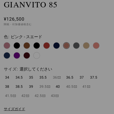
GIANVITO 85
¥126,500
関税・付加価値税含む
色:
ピンク - スエード
選択してください
サイズ:
選択してください
34
34.5
35
35.5
36
36.5
37
37.5
38
38.5
39
39.5
40
40.5
41
41.5
42
42.5
43
サイズガイド