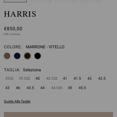
HARRIS
€850,00
IVA inclusa
COLORE:
MARRONE - VITELLO
Seleziona
TAGLIA:
Seleziona
39
39.5
40
40.5
41
41.5
42
42.5
43
46
43.5
44
44.5
45
45.5
Guida Alle Taglie