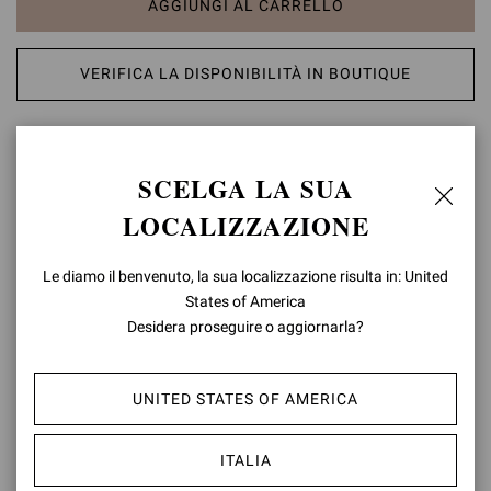
AGGIUNGI AL CARRELLO
VERIFICA LA DISPONIBILITÀ IN BOUTIQUE
AGGIUNGI ALLA LISTA DEI DESIDERI
SCELGA LA SUA
DETTAGLI PRODOTTO
LOCALIZZAZIONE
Realizzato in pelle, Harris è un mocassino dalla punta arrotondata,
caratterizzato dalla tradizionale penny bar frontale. La suola tonale
Le diamo il benvenuto, la sua localizzazione risulta in: United
in gomma presenta un tacco basso di 20mm. Fatto a mano in Italia.
States of America
Desidera proseguire o aggiornarla?
Composizione: 100%VITELLO
Altezza Tacco: 20 mm
Codice Modello: U25210.20GOM
UNITED STATES OF AMERICA
ID articolo:
U25210.20GOM.SRAMOKA
ITALIA