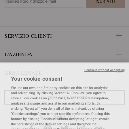
ISCRIVITI
SERVIZIO CLIENTI
L’AZIENDA
Continue without Accepting
AREA LEGALE
Your cookie-consent
We use our own and 3rd party cookies on this site for analytics
and advertising. By clicking “Accept All Cookies”, you agree to
TROVA UN NEGOZIO
store all our cookies on your device, to enhance site navigation,
analyze site usage, and assist in our marketing efforts. By
clicking "Reject all", you deny all of them. Instead, by clicking
"Cookies settings", you can set specific preferences. Closing this
SEGUICI
banner, by clicking “Continue without accepting” at right, entails
the persistence of the default settings and therefore the