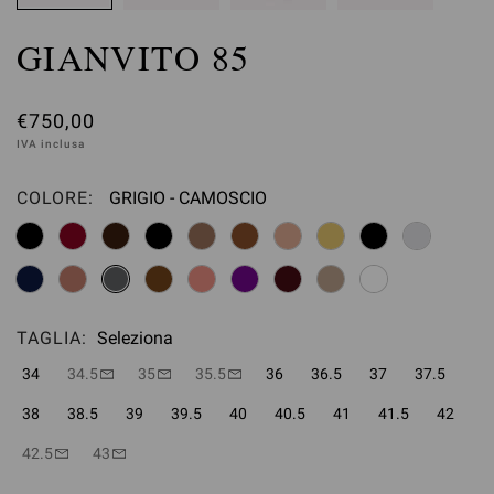
GIANVITO 85
€750,00
IVA inclusa
COLORE:
GRIGIO - CAMOSCIO
Seleziona
TAGLIA:
Seleziona
34
34.5
35
35.5
36
36.5
37
37.5
38
38.5
39
39.5
40
40.5
41
41.5
42
42.5
43