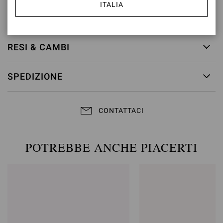
ITALIA
ID articolo:
G24580.85RIC.CAMLAPI
RESI & CAMBI
SPEDIZIONE
CONTATTACI
POTREBBE ANCHE PIACERTI