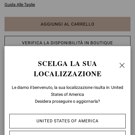
Guida Alle Taglie
AGGIUNGI AL CARRELLO
VERIFICA LA DISPONIBILITÀ IN BOUTIQUE
SCELGA LA SUA
AGGIUNGI ALLA LISTA DEI DESIDERI
LOCALIZZAZIONE
DETTAGLI PRODOTTO
Le diamo il benvenuto, la sua localizzazione risulta in: United
Gianvito 85 è sinonimo di iconicità: una décolleté a punta e con un
States of America
tacco stiletto di 85mm che conferisce sinuosità alla silhouette
Desidera proseguire o aggiornarla?
femminile. Fatto a mano in Italia.
Composizione: 100%CAMOSCIO
UNITED STATES OF AMERICA
Altezza Tacco: 85 mm
Codice Modello: G24580.85RIC