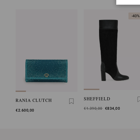
-40%
SHEFFIELD
RANIA CLUTCH
Era
€1.390,00
,
€834,00
€2.600,00
è