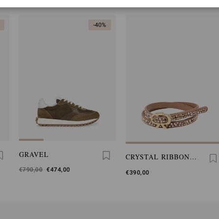
-40%
GRAVEL
CRYSTAL RIBBON
LOOP
Era
€790,00
,
€474,00
€390,00
è