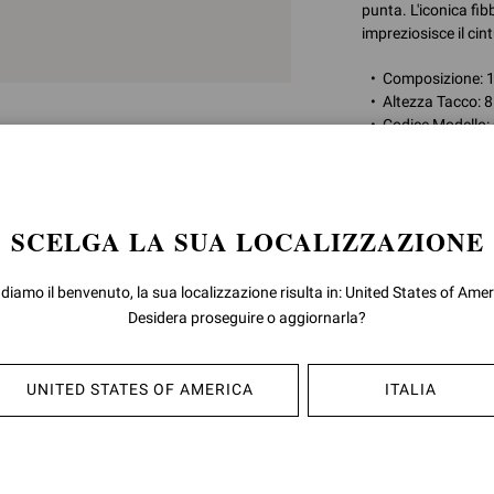
punta. L'iconica fib
impreziosisce il cint
Composizione:
Altezza Tacco: 
Codice Modello
ID articolo:
G95335
SCELGA LA SUA LOCALIZZAZIONE
RESI & CAMB
 diamo il benvenuto, la sua localizzazione risulta in: United States of Amer
SPEDIZIONE
Desidera proseguire o aggiornarla?
UNITED STATES OF AMERICA
ITALIA
POTREBBE ANCHE PIACERTI