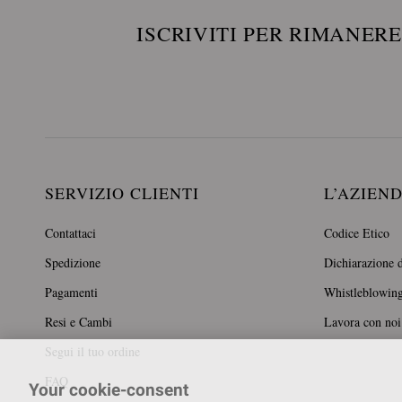
ISCRIVITI PER RIMANER
SERVIZIO CLIENTI
L’AZIEN
Contattaci
Codice Etico
Spedizione
Dichiarazione d
Pagamenti
Whistleblowin
Resi e Cambi
Lavora con noi
Segui il tuo ordine
FAQ
Your cookie-consent