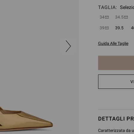
TAGLIA:
Selezi
34
34.5
39
39.5
4
Guida Alle Taglie
L'
V
articolo
è
stato
aggiunto
DETTAGLI P
Caratterizzata da u