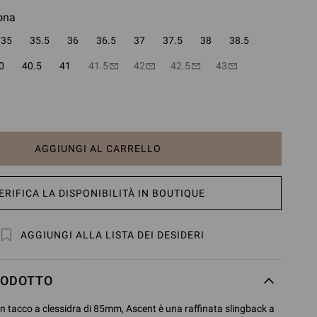
ona
35
35.5
36
36.5
37
37.5
38
38.5
0
40.5
41
41.5
42
42.5
43
AGGIUNGI AL CARRELLO
ERIFICA LA DISPONIBILITÀ IN BOUTIQUE
AGGIUNGI ALLA LISTA DEI DESIDERI
RODOTTO
n tacco a clessidra di 85mm, Ascent è una raffinata slingback a