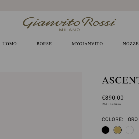
Spedizione EXPRESS e resi gratuiti
UOMO
BORSE
MYGIANVITO
NOZZE
ASCEN
€890,00
IVA inclusa
COLORE:
ORO 
Sele