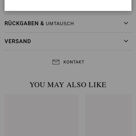
Artikelnummer:
S25460.W1OFC.SCYDEOF
RÜCKGABEN &
UMTAUSCH
VERSAND
KONTAKT
YOU MAY ALSO LIKE