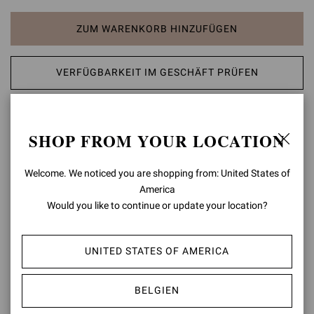
ZUM WARENKORB HINZUFÜGEN
VERFÜGBARKEIT IM GESCHÄFT PRÜFEN
AUF DIE WUNSCHLISTE SETZEN
SHOP FROM YOUR LOCATION
PRODUKTDETAILS
Welcome. We noticed you are shopping from: United States of
Gravel ist ein urbaner Sneaker aus Wildleder, Leder und
America
wasserabweisendem Nylongewebe mit einer Profilsohle aus
Would you like to continue or update your location?
Gummi. Die Schnürsenkel an der Vorderseite und das Prägelogo an
der Ferse runden das Design ab. Handgefertigt in Italien.
UNITED STATES OF AMERICA
Zusammensetzung: 40% WILDLEDER + 20% KALB + 30%
NAYCER + 10% NAPPA
Modellcode: S25460.W1OFC
BELGIEN