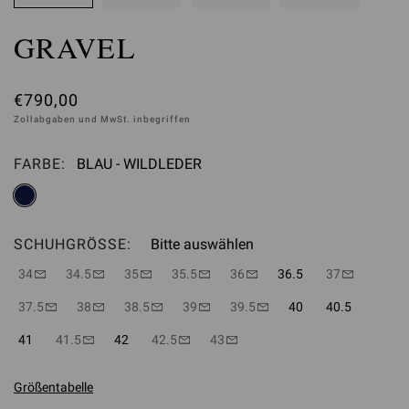
GRAVEL
€790,00
Zollabgaben und MwSt. inbegriffen
FARBE:
BLAU - WILDLEDER
Bitte auswählen
SCHUHGRÖSSE:
Bitte auswählen
34
34.5
35
35.5
36
36.5
37
37.5
38
38.5
39
39.5
40
40.5
41
41.5
42
42.5
43
Größentabelle