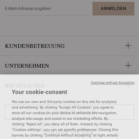
ANMELDEN
KUNDENBETREUUNG
UNTERNEHMEN
Continue without Accepting
RECHTLICHES
Your cookie-consent
We use our own and 3rd party cookies on this site for analytics
and advertising. By clicking “Accept All Cookies”, you agree to
GESCHÄFT FINDEN
store all our cookies on your device, to enhance site navigation,
analyze site usage, and assist in our marketing efforts. By
clicking "Reject all", you deny all of them. Instead, by clicking
"Cookies settings", you can set specific preferences. Closing this
FOLGEN SIE UNS
banner, by clicking “Continue without accepting” at right, entails