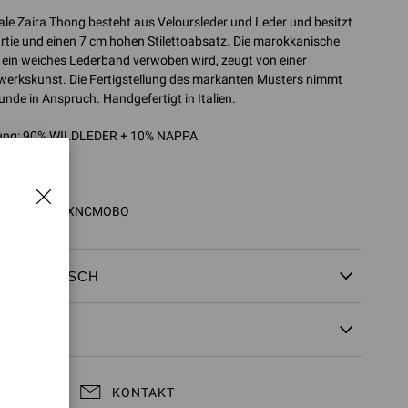
le Zaira Thong besteht aus Veloursleder und Leder und besitzt
rtie und einen 7 cm hohen Stilettoabsatz. Die marokkanische
r ein weiches Lederband verwoben wird, zeugt von einer
werkskunst. Die Fertigstellung des markanten Musters nimmt
unde in Anspruch. Handgefertigt in Italien.
ng: 90% WILDLEDER + 10% NAPPA
0 mm
0162.70RIC
0162.70RIC.XNCMOBO
 &
UMTAUSCH
KONTAKT