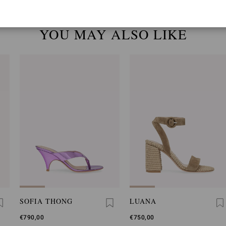
YOU MAY ALSO LIKE
SOFIA THONG
LUANA
€790,00
€750,00