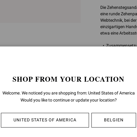
Die Zehenstegsanda
eine runde Zehenpa
Webtechnik, bei de
einzigartigen Hand
etwa eine Arbeitsst
Zusammensetzu
Absatzhöhe: 7
Modellcode: G1
Artikelnummer:
G1
SHOP FROM YOUR LOCATION
RÜCKGABEN
Welcome. We noticed you are shopping from: United States of America
Would you like to continue or update your location?
VERSAND
UNITED STATES OF AMERICA
BELGIEN