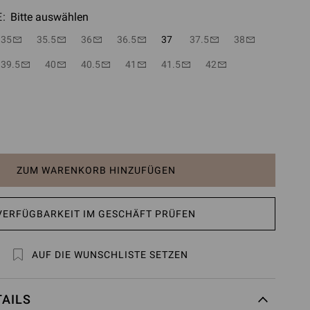
:
Bitte auswählen
35
35.5
36
36.5
37
37.5
38
39.5
40
40.5
41
41.5
42
ZUM WARENKORB HINZUFÜGEN
VERFÜGBARKEIT IM GESCHÄFT PRÜFEN
AUF DIE WUNSCHLISTE SETZEN
AILS