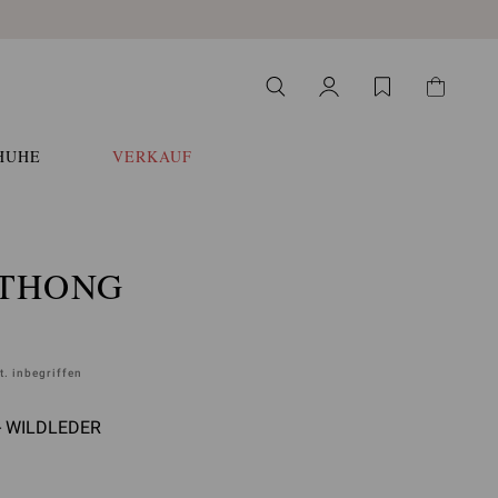
HUHE
VERKAUF
 THONG
. inbegriffen
- WILDLEDER
uswählen