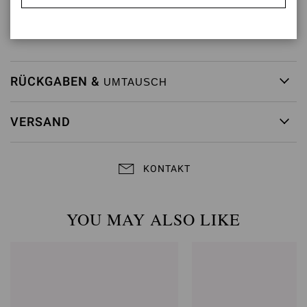
Modellcode: G10165.95RIC
Artikelnummer:
G10165.95RIC.GNUPRLP
RÜCKGABEN &
UMTAUSCH
VERSAND
KONTAKT
YOU MAY ALSO LIKE