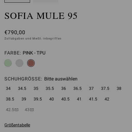
SOFIA MULE 95
€790,00
Zollabgaben und MwSt. inbegriffen
FARBE:
PINK - TPU
Bitte auswählen
SCHUHGRÖSSE:
Bitte auswählen
34
34.5
35
35.5
36
36.5
37
37.5
38
38.5
39
39.5
40
40.5
41
41.5
42
42.5
43
Größentabelle