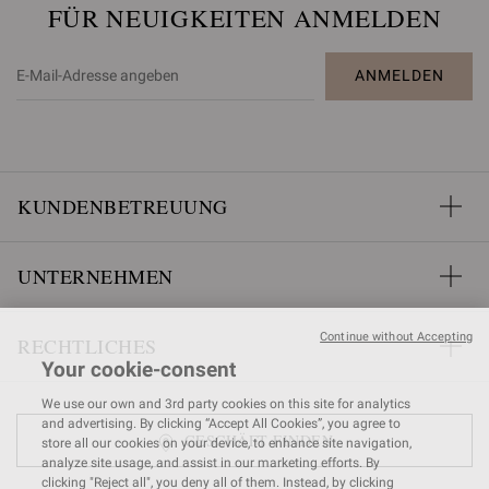
FÜR NEUIGKEITEN ANMELDEN
ANMELDEN
KUNDENBETREUUNG
UNTERNEHMEN
Continue without Accepting
RECHTLICHES
Your cookie-consent
We use our own and 3rd party cookies on this site for analytics
and advertising. By clicking “Accept All Cookies”, you agree to
GESCHÄFT FINDEN
store all our cookies on your device, to enhance site navigation,
analyze site usage, and assist in our marketing efforts. By
clicking "Reject all", you deny all of them. Instead, by clicking